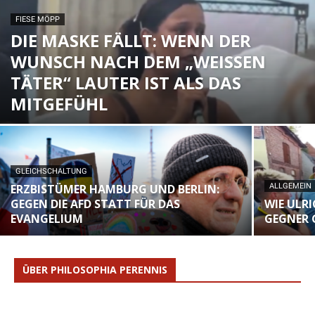
FIESE MÖPP
DIE MASKE FÄLLT: WENN DER
WUNSCH NACH DEM „WEISSEN T
ÄTER“ LAUTER IST ALS DAS M
ITGEFÜHL
GLEICHSCHALTUNG
ERZBISTÜMER HAMBURG UND BERLIN:
ALLGEMEIN
GEGEN DIE AFD STATT FÜR DAS
WIE ULR
EVANGELIUM
GEGNER
ÜBER PHILOSOPHIA PERENNIS