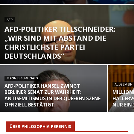
AFD
AFD-POLITIKER TILLSCHNEIDER:
„WIR SIND MIT ABSTAND DIE
CHRISTLICHSTE PARTEI
DEUTSCHLANDS“
MANN DES MONATS
AFD-POLITIKER HANSEL ZWINGT
ALLGEMEIN
BERLINER SENAT ZUR WAHRHEIT:
MILLION
ANTISEMITISMUS IN DER QUEEREN SZENE
HALLERV
OFFIZIELL BESTÄTIGT
NUR EIN
ÜBER PHILOSOPHIA PERENNIS