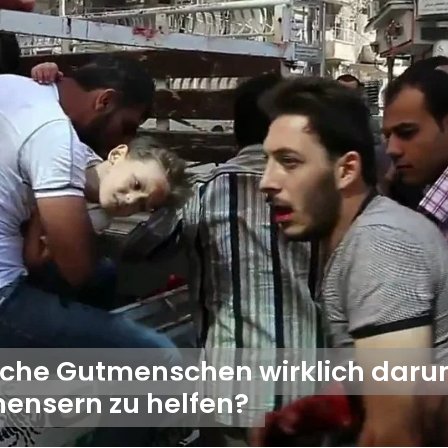
liche Gutmenschen wirklich daru
nensern zu helfen?