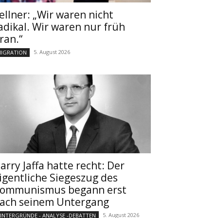
ellner: „Wir waren nicht
adikal. Wir waren nur früh
ran.“
5. August 2026
IGRATION
arry Jaffa hatte recht: Der
igentliche Siegeszug des
ommunismus begann erst
ach seinem Untergang
5. August 2026
INTERGRÜNDE - ANALYSE -DEBATTEN