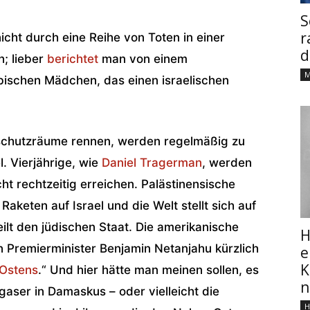
S
r
icht durch eine Reihe von Toten in einer
d
n; lieber
berichtet
man von einem
M
bischen Mädchen, das einen israelischen
enschutzräume rennen, werden regelmäßig zu
l. Vierjährige, wie
Daniel Tragerman
, werden
ht rechtzeitig erreichen. Palästinensische
Raketen auf Israel und die Welt stellt sich auf
eilt den jüdischen Staat. Die amerikanische
H
n Premierminister Benjamin Netanjahu kürzlich
e
K
 Ostens
.“ Und hier hätte man meinen sollen, es
n
aser in Damaskus – oder vielleicht die
H