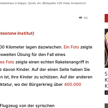
rankenhaus in Aleppo, Syrien, ein. (Bildquelle: VOA Video Screenshot)
102
atestone Institut)
 200 Kilometer lagen dazwischen.
Ein Foto
zeigte
desweiten Übung für den Fall eines
es Foto
zeigte einen echten Raketenangriff in
e davon Kinder. Auf der einen Seite haben Sie
S
n ist, ihre Kinder zu schützen. Auf der anderen
K
Diktatur, wo der Bürgerkrieg über
400.000
K
C
 Flugzeug von der syrischen