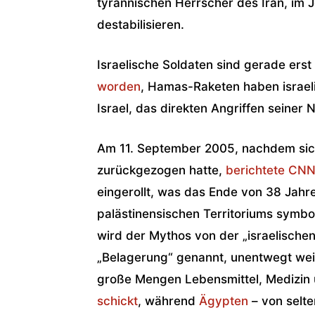
tyrannischen Herrscher des Iran, im
destabilisieren.
Israelische Soldaten sind gerade ers
worden
, Hamas-Raketen haben israeli
Israel, das direkten Angriffen seiner
Am 11. September 2005, nachdem sich
zurückgezogen hatte,
berichtete CN
eingerollt, was das Ende von 38 Jahr
palästinensischen Territoriums symbol
wird der Mythos von der „israelisch
„Belagerung“ genannt, unentwegt weit
große Mengen Lebensmittel, Medizin
schickt
, während
Ägypten
– von selt