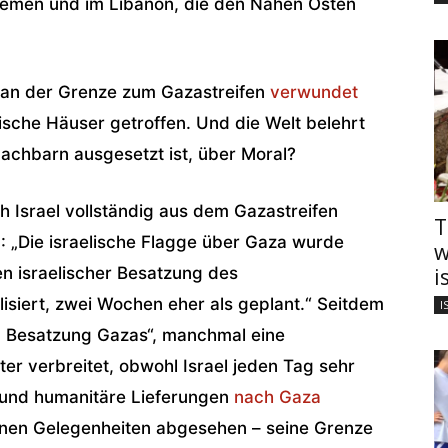
 Jemen und im Libanon, die den Nahen Osten
t an der Grenze zum Gazastreifen
verwundet
sche Häuser getroffen. Und die Welt belehrt
 Nachbarn ausgesetzt ist, über Moral?
 Israel vollständig aus dem Gazastreifen
T
N
: „Die israelische Flagge über Gaza wurde
w
en israelischer Besatzung des
i
isiert, zwei Wochen eher als geplant.“ Seitdem
I
en Besatzung Gazas“, manchmal eine
er verbreitet, obwohl Israel jeden Tag sehr
 und humanitäre Lieferungen
nach Gaza
enen Gelegenheiten abgesehen – seine Grenze