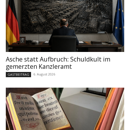
Asche statt Aufbruch: Schuldkult im
gemerzten Kanzleramt
6. August 2026
GASTBEITRAG