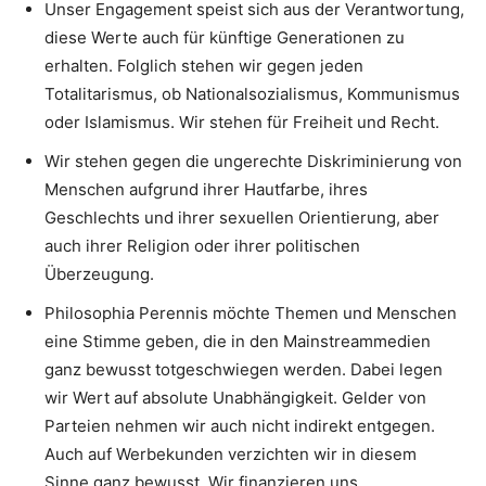
Unser Engagement speist sich aus der Verantwortung,
diese Werte auch für künftige Generationen zu
erhalten. Folglich stehen wir gegen jeden
Totalitarismus, ob Nationalsozialismus, Kommunismus
oder Islamismus. Wir stehen für Freiheit und Recht.
Wir stehen gegen die ungerechte Diskriminierung von
Menschen aufgrund ihrer Hautfarbe, ihres
Geschlechts und ihrer sexuellen Orientierung, aber
auch ihrer Religion oder ihrer politischen
Überzeugung.
Philosophia Perennis möchte Themen und Menschen
eine Stimme geben, die in den Mainstreammedien
ganz bewusst totgeschwiegen werden. Dabei legen
wir Wert auf absolute Unabhängigkeit. Gelder von
Parteien nehmen wir auch nicht indirekt entgegen.
Auch auf Werbekunden verzichten wir in diesem
Sinne ganz bewusst. Wir finanzieren uns