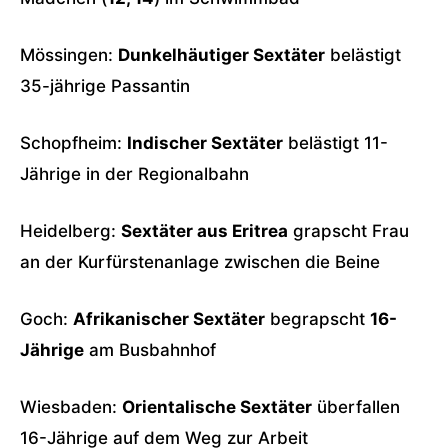
Mössingen:
Dunkelhäutiger Sextäter
belästigt
35-jährige Passantin
Schopfheim:
Indischer Sextäter
belästigt 11-
Jährige in der Regionalbahn
Heidelberg:
Sextäter aus Eritrea
grapscht Frau
an der Kurfürstenanlage zwischen die Beine
Goch:
Afrikanischer Sextäter
begrapscht
16-
Jährige
am Busbahnhof
Wiesbaden:
Orientalische Sextäter
überfallen
16-Jährige auf dem Weg zur Arbeit