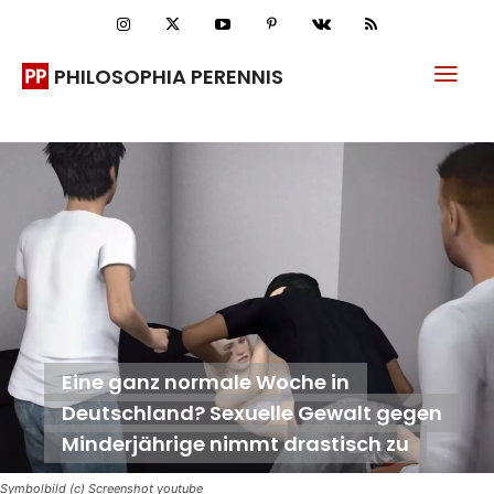
PHILOSOPHIA PERENNIS
Eine ganz normale Woche in
Deutschland? Sexuelle Gewalt gegen
Minderjährige nimmt drastisch zu
Symbolbild (c) Screenshot youtube