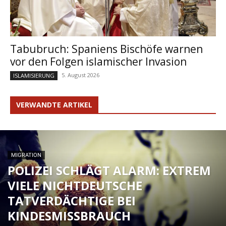
Tabubruch: Spaniens Bischöfe warnen
vor den Folgen islamischer Invasion
5. August 2026
ISLAMISIERUNG
VERWANDTE ARTIKEL
MIGRATION
POLIZEI SCHLÄGT ALARM: EXTREM
VIELE NICHTDEUTSCHE
TATVERDÄCHTIGE BEI
KINDESMISSBRAUCH