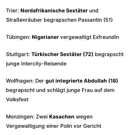
Trier:
Nordafrikanische Sextäter
und
Straßenräuber begrapschen Passantin (51)
Tübingen:
Nigerianer
vergewaltigt Exfreundin
Stuttgart:
Türkischer Sextäter (72)
begrapscht
junge Intercity-Reisende
Wolfhagen: Der
gut integrierte Abdullah (18)
begrapscht und schlägt junge Frau auf dem
Volksfest
Monzingen: Zwei
Kasachen
wegen
Vergewaltigung einer Polin vor Gericht