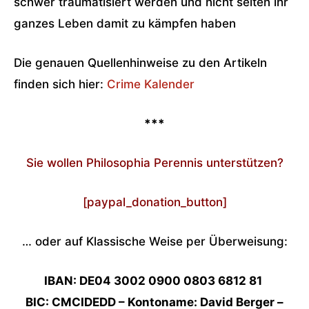
schwer traumatisiert werden und nicht selten ihr
ganzes Leben damit zu kämpfen haben
Die genauen Quellenhinweise zu den Artikeln
finden sich hier:
Crime Kalender
***
Sie wollen Philosophia Perennis unterstützen?
[paypal_donation_button]
… oder auf Klassische Weise per Überweisung:
IBAN: DE04 3002 0900 0803 6812 81
BIC: CMCIDEDD – Kontoname: David Berger –