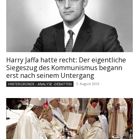
Harry Jaffa hatte recht: Der eigentliche
Siegeszug des Kommunismus begann
erst nach seinem Untergang
5. August 2026
HINTERGRÜNDE - ANALYSE -DEBATTEN