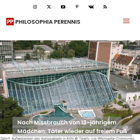
PHILOSOPHIA PERENNIS
Nach Missbrauch von 13-jährigem
Mädchen: Täter wieder auf freiem Fuß
Tatort: Außenbecken des Agrippabads in Köln © Túrelio (via Wikimedia-Commons),