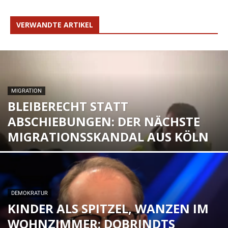
VERWANDTE ARTIKEL
MIGRATION
BLEIBERECHT STATT
ABSCHIEBUNGEN: DER NÄCHSTE
MIGRATIONSSKANDAL AUS KÖLN
DEMOKRATUR
KINDER ALS SPITZEL, WANZEN IM
WOHNZIMMER: DOBRINDTS