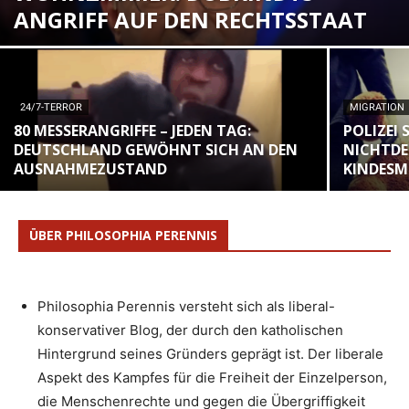
ANGRIFF AUF DEN RECHTSSTAAT
24/7-TERROR
MIGRATION
80 MESSERANGRIFFE – JEDEN TAG:
POLIZEI
DEUTSCHLAND GEWÖHNT SICH AN DEN
NICHTDE
AUSNAHMEZUSTAND
KINDESM
ÜBER PHILOSOPHIA PERENNIS
Philosophia Perennis versteht sich als liberal-
konservativer Blog, der durch den katholischen
Hintergrund seines Gründers geprägt ist. Der liberale
Aspekt des Kampfes für die Freiheit der Einzelperson,
die Menschenrechte und gegen die Übergriffigkeit