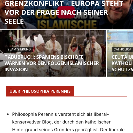
GRENZKONFLIKT – EUROPA STEHT
VOR DER FRAGE NACH SEINER
SEELE
ISLAMISIERUNG
CATHOLICA
TABUBRUCH: SPANIENS BISCHÖFE
CEUTA U
WARNEN VOR DEN FOLGEN ISLAMISCHER
KATHOLI
INVASION
SCHUTZW
ÜBER PHILOSOPHIA PERENNIS
Philosophia Perennis versteht sich als liberal-
konservativer Blog, der durch den katholischen
Hintergrund seines Gründers geprägt ist. Der liberale