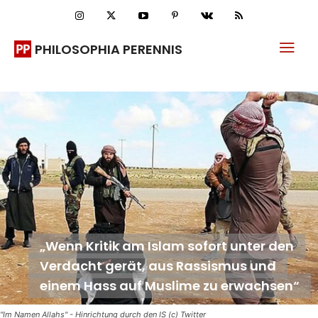
PHILOSOPHIA PERENNIS
„Wenn Kritik am Islam sofort unter den
Verdacht gerät, aus Rassismus und
einem Hass auf Muslime zu erwachsen“
"Im Namen Allahs" - Hinrichtung durch den IS (c) Twitter