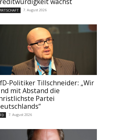
reditwürdigkeit wächst
7. August 2026
IRTSCHAFT
fD-Politiker Tillschneider: „Wir
ind mit Abstand die
hristlichste Partei
eutschlands“
7. August 2026
FD