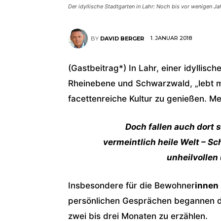
Der idyllische Stadtgarten in Lahr: Noch bis vor wenigen
1. JANUAR 2018
BY
DAVID BERGER
(Gastbeitrag*) In Lahr, einer idyllis
Rheinebene und Schwarzwald, „lebt m
facettenreiche Kultur zu genießen. Mei
Doch fallen auch dort 
vermeintlich heile Welt – Sc
unheilvolle
Insbesondere für die Bewohner
innen
persönlichen Gesprächen begannen d
zwei bis drei Monaten zu erzählen.