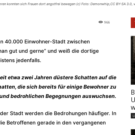
 Jahren konnten sich Frauen dort angstfrei bewegen (c) Foto: Demonwhip,CC BY-SA 3.0
966
chen 40.000 Einwohner-Stadt zwischen
an gut und gerne“ und weiß die dortige
stens jedenfalls.
seit etwa zwei Jahren düstere Schatten auf die
hatten, die sich bereits für einige Bewohner zu
B
n und bedrohlichen Begegnungen auswuchsen.
U
w
der Stadt werden die Bedrohungen häufiger. In
L
ie Betroffenen gerade in den vergangenen