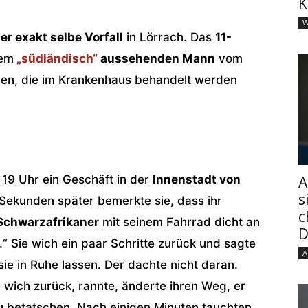
K
W
er exakt selbe Vorfall
in Lörrach. Das
11-
nem
„südländisch“
aussehenden Mann
vom
ngen, die im Krankenhaus behandelt werden
 19 Uhr ein Geschäft in der
Innenstadt von
A
s
Sekunden später bemerkte sie, dass ihr
c
Schwarzafrikaner
mit seinem Fahrrad dicht an
D
.“ Sie wich ein paar Schritte zurück und sagte
A
 sie in Ruhe lassen. Der dachte nicht daran.
e wich zurück, rannte, änderte ihren Weg, er
zu betatschen. Nach einigen Minuten tauchten