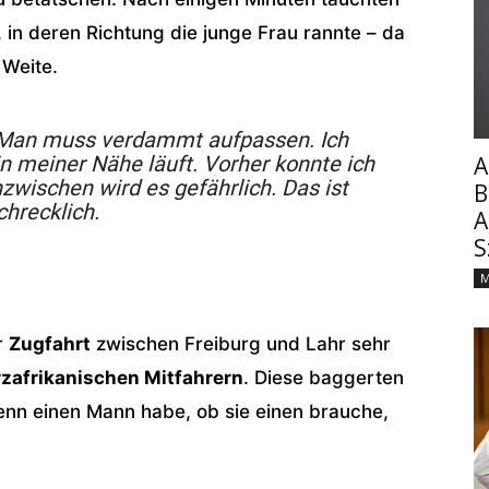
, in deren Richtung die junge Frau rannte – da
 Weite.
an muss verdammt aufpassen. Ich
n meiner Nähe läuft. Vorher konnte ich
A
nzwischen wird es gefährlich. Das ist
B
chrecklich.
A
S
M
r
Zugfahrt
zwischen Freiburg und Lahr sehr
rzafrikanischen Mitfahrern
. Diese baggerten
enn einen Mann habe, ob sie einen brauche,