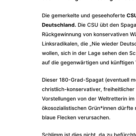
Die gemerkelte und geseehoferte
CS
Deutschland.
Die CSU übt den Spaga
Rückgewinnung von konservativen Wähl
Linksradikalen, die „Nie wieder Deuts
wollen, sich in der Lage sehen den S
auf die gegenwärtigen und künftigen
Dieser 180-Grad-Spagat (eventuell m
christlich-konservativer, freiheitliche
Vorstellungen von der Weltretterin i
ökosozialistischen Grün*innen dürft
blaue Flecken verursachen.
Schlimm ist dies nicht, da zu befürch