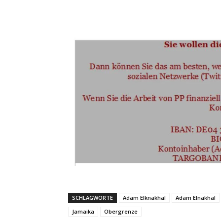
SCHLAGWORTE
Adam Elknakhal
Adam Elnakhal
Jamaika
Obergrenze