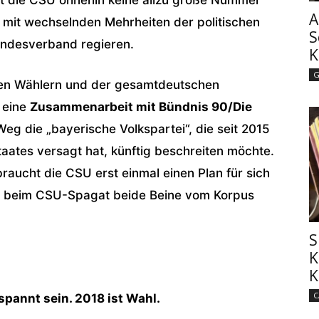
A
 mit wechselnden Mehrheiten der politischen
S
andesverband regieren.
K
G
chen Wählern und der gesamtdeutschen
h eine
Zusammenarbeit mit Bündnis 90/Die
g die „bayerische Volkspartei“, die seit 2015
staates versagt hat, künftig beschreiten möchte.
braucht die CSU erst einmal einen Plan für sich
or beim CSU-Spagat beide Beine vom Korpus
S
K
K
C
pannt sein. 2018 ist Wahl.