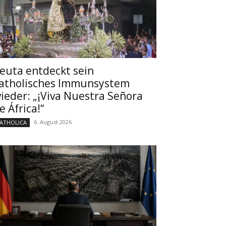
euta entdeckt sein
atholisches Immunsystem
ieder: „¡Viva Nuestra Señora
e África!“
6. August 2026
ATHOLICA