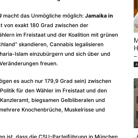
U
macht das Unmögliche möglich:
Jamaika in
t von exakt 180 Grad zwischen der
ern im Freistaat und der Koalition mit grünen
M
chland“ skandieren, Cannabis legalisieren
H
charia-Islam einzubürgern und sich über und
–
 Veränderungen freuen.
A
ögen es auch nur 179,9 Grad sein) zwischen
r Politik für den Wähler im Freistaat und den
m Kanzleramt, biegsamen Gelbliberalen und
e mehrere Knochenbrüche, Muskelrisse und
„
ten ist, dass die CSU-Parteiführung in München