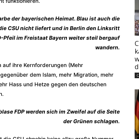
t funktionieren.
Farbe der bayerischen Heimat. Blau ist auch die
e CSU nicht liefert und in Berlin den Linksritt
Pfeil im Freistaat Bayern weiter steil bergauf
C
wandern.
k
w
n auf ihre Kernforderungen (Mehr
d
gegenüber dem Islam, mehr Migration, mehr
C
mehr Hass und Hetze gegen den deutschen
n.
blase FDP werden sich im Zweifel auf die Seite
der Grünen schlagen.
st die CSU ohnehin keine allzu große Nummer