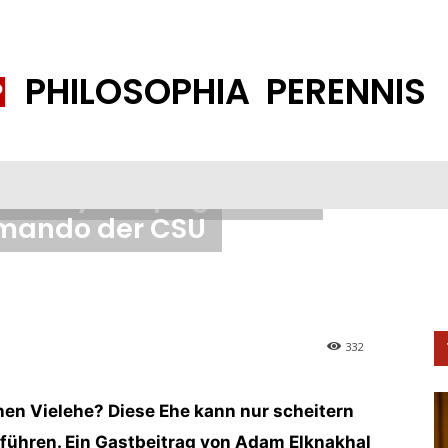
PHILOSOPHIA PERENNIS
FENE GESELLSCHAFT
ISLAMISIERUNG
PP THEMEN
K
um Bayernspagat: Das
mando der CSU
332
hen Vielehe? Diese Ehe kann nur scheitern
 führen. Ein Gastbeitrag von Adam Elknakhal