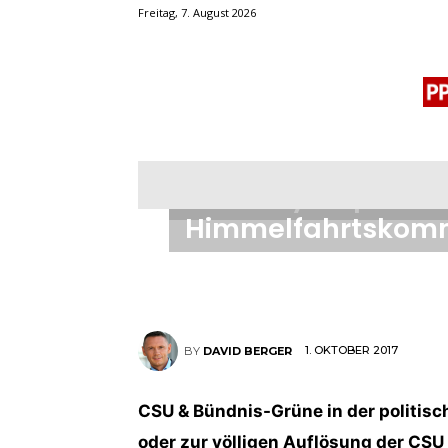
Freitag, 7. August 2026
2017 - JAHR DER ENTSCHEIDUNG
BLOGROLL
MENSCHENRECHTE
OF
Vom Bayernplan z
Himmelfahrtskom
1. OKTOBER 2017
BY
DAVID BERGER
CSU & Bündnis-Grüne in der politisc
oder zur völligen Auflösung der CSU