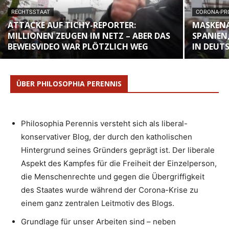
RECHTSSTAAT
CORONA-PR
ATTACKE AUF TICHY-REPORTER:
MASKENAF
MILLIONEN ZEUGEN IM NETZ – ABER DAS
SPANIEN
BEWEISVIDEO WAR PLÖTZLICH WEG
IN DEUT
ÜBER PHILOSOPHIA PERENNIS
Philosophia Perennis versteht sich als liberal-
konservativer Blog, der durch den katholischen
Hintergrund seines Gründers geprägt ist. Der liberale
Aspekt des Kampfes für die Freiheit der Einzelperson,
die Menschenrechte und gegen die Übergriffigkeit
des Staates wurde während der Corona-Krise zu
einem ganz zentralen Leitmotiv des Blogs.
Grundlage für unser Arbeiten sind – neben