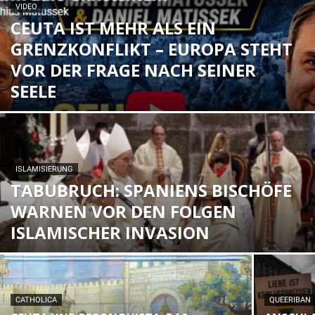
VIDEO
CEUTA IST MEHR ALS EIN
GRENZKONFLIKT – EUROPA STEHT
VOR DER FRAGE NACH SEINER
SEELE
ISLAMISIERUNG
TABUBRUCH: SPANIENS BISCHÖFE
WARNEN VOR DEN FOLGEN
ISLAMISCHER INVASION
CATHOLICA
QUEERIBAN