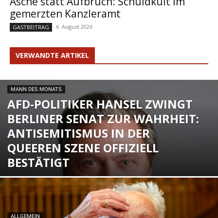
Asche statt Aufbruch: Schuldkult im
gemerzten Kanzleramt
6. August 2026
GASTBEITRAG
VERWANDTE ARTIKEL
MANN DES MONATS
AFD-POLITIKER HANSEL ZWINGT
BERLINER SENAT ZUR WAHRHEIT:
ANTISEMITISMUS IN DER
QUEEREN SZENE OFFIZIELL
BESTÄTIGT
ALLGEMEIN