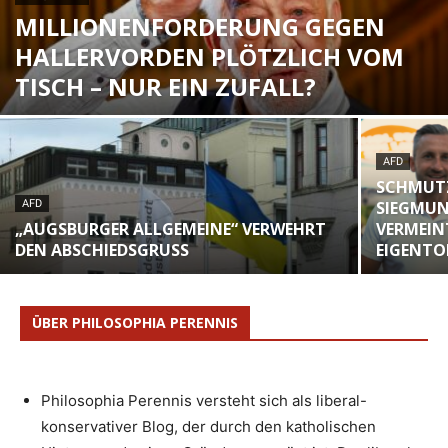
MILLIONENFORDERUNG GEGEN
HALLERVORDEN PLÖTZLICH VOM
TISCH – NUR EIN ZUFALL?
AFD
SCHMUT
AFD
SIEGMUN
„AUGSBURGER ALLGEMEINE“ VERWEHRT
VERMEIN
DEN ABSCHIEDSGRUSS
EIGENTO
ÜBER PHILOSOPHIA PERENNIS
Philosophia Perennis versteht sich als liberal-
konservativer Blog, der durch den katholischen