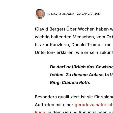
20. JANUAR 2017
BY
DAVID BERGER
(David Berger) Über Wochen haben wir
wichtig haltenden Menschen, vom Ort
bis zur Kanzlerin, Donald Trump – m
Unterton- erklären, wie er sein zukün
Da darf natürlich das Gewisse
fehlen. Zu diesem Anlass trit
Ring: Claudia Roth.
Besonders qualifiziert ist sie für solc
Auftreten mit einer
geradezu natürlich
Buch
, in dem sie uns Ahnungslosen ge