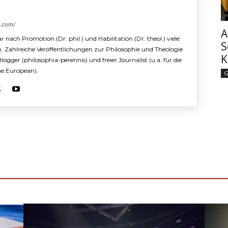
s.com/
A
r nach Promotion (Dr. phil.) und Habilitation (Dr. theol.) viele
S
n. Zahlreiche Veröffentlichungen zur Philosophie und Theologie
K
 Blogger (philosophia-perennis) und freier Journalist (u.a. für die
The European).
G