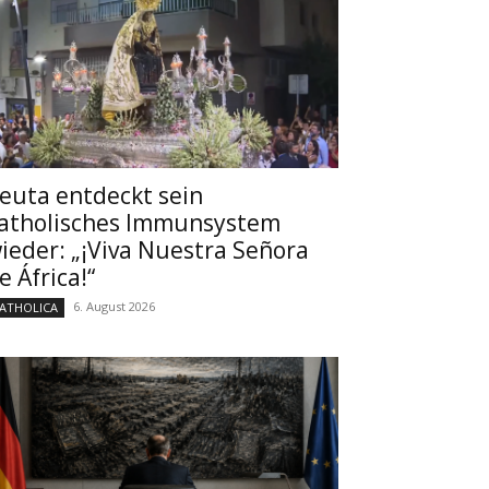
euta entdeckt sein
atholisches Immunsystem
ieder: „¡Viva Nuestra Señora
e África!“
6. August 2026
ATHOLICA