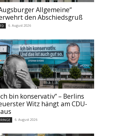
Augsburger Allgemeine“
erwehrt den Abschiedsgruß
6. August 2026
FD
Ich bin konservativ“ – Berlins
euerster Witz hängt am CDU-
aus
6. August 2026
RINGE