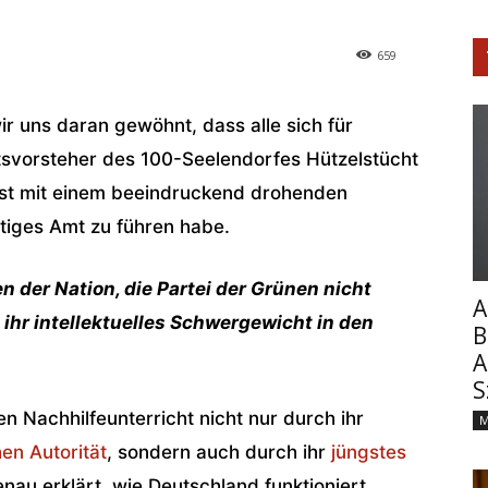
659
 uns daran gewöhnt, dass alle sich für
svorsteher des 100-Seelendorfes Hützelstücht
eist mit einem beeindruckend drohenden
ftiges Amt zu führen habe.
n der Nation, die Partei der Grünen nicht
A
t ihr intellektuelles Schwergewicht in den
B
A
S
hen Nachhilfeunterricht nicht nur durch ihr
M
en Autorität
, sondern auch durch ihr
jüngstes
nau erklärt, wie Deutschland funktioniert.