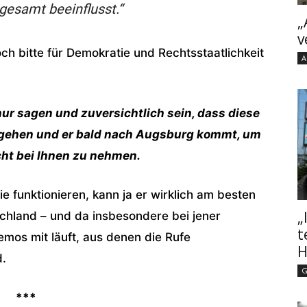
gesamt beeinflusst.“
„
v
h bitte für Demokratie und Rechtsstaatlichkeit
A
ur sagen und zuversichtlich sein, dass diese
 gehen und er bald nach Augsburg kommt, um
cht bei Ihnen zu nehmen.
e funktionieren, kann ja er wirklich am besten
„
chland – und da insbesondere bei jener
t
Demos mit läuft, aus denen die Rufe
H
d.
G
***