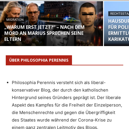
RECHTSSTA
MIGRATION
HAUSDU
„WARUM ERST JETZT?“ – NACH DEM
FÜR POL
MORD AN MARIUS SPRECHEN SEINE
ERMITTL
ELTERN
KARIKAT
ÜBER PHILOSOPHIA PERENNIS
Philosophia Perennis versteht sich als liberal-
konservativer Blog, der durch den katholischen
Hintergrund seines Gründers geprägt ist. Der liberale
Aspekt des Kampfes für die Freiheit der Einzelperson,
die Menschenrechte und gegen die Übergriffigkeit
des Staates wurde während der Corona-Krise zu
einem ganz zentralen Leitmotiv des Blogs.