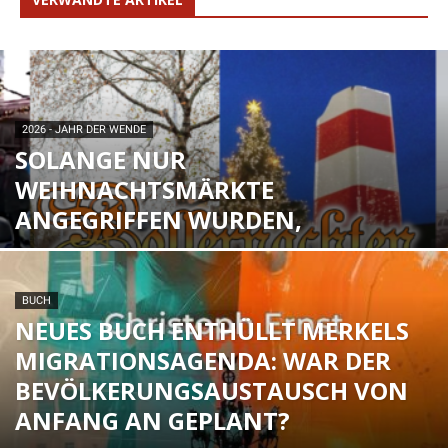
2026 - JAHR DER WENDE
SOLANGE NUR
WEIHNACHTSMÄRKTE
ANGEGRIFFEN WURDEN,
BUCH
NEUES BUCH ENTHÜLLT MERKELS
MIGRATIONSAGENDA: WAR DER
BEVÖLKERUNGSAUSTAUSCH VON
ANFANG AN GEPLANT?