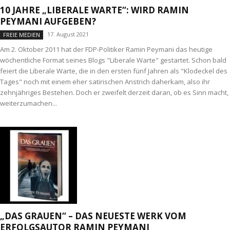
10 JAHRE „LIBERALE WARTE“: WIRD RAMIN
PEYMANI AUFGEBEN?
17. August 2021
FREIE MEDIEN
Am 2. Oktober 2011 hat der FDP-Politiker Ramin Peymani das heutige
wöchentliche Format seines Blogs "Liberale Warte" gestartet. Schon bald
feiert die Liberale Warte, die in den ersten fünf Jahren als "Klodeckel des
Tages" noch mit einem eher satirischen Anstrich daherkam, also ihr
zehnjähriges Bestehen. Doch er zweifelt derzeit daran, ob es Sinn macht,
weiterzumachen...
„DAS GRAUEN“ – DAS NEUESTE WERK VOM
ERFOLGSAUTOR RAMIN PEYMANI