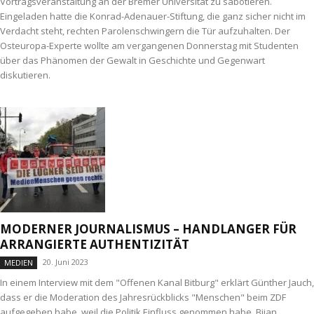
Vortragsveranstaltung an der Bremer Universität zu sabotieren.
Eingeladen hatte die Konrad-Adenauer-Stiftung, die ganz sicher nicht im
Verdacht steht, rechten Parolenschwingern die Tür aufzuhalten. Der
Osteuropa-Experte wollte am vergangenen Donnerstag mit Studenten
über das Phänomen der Gewalt in Geschichte und Gegenwart
diskutieren.
MODERNER JOURNALISMUS – HANDLANGER FÜR
ARRANGIERTE AUTHENTIZITÄT
20. Juni 2023
MEDIEN
In einem Interview mit dem "Offenen Kanal Bitburg" erklärt Günther Jauch,
dass er die Moderation des Jahres­rückblicks "Menschen" beim ZDF
aufgegeben habe, weil die Politik Einfluss genommen habe. Bijan