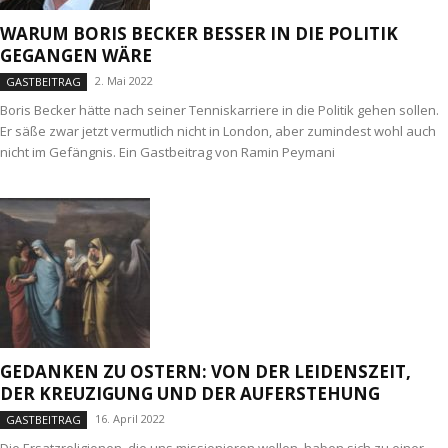
WARUM BORIS BECKER BESSER IN DIE POLITIK
GEGANGEN WÄRE
2. Mai 2022
GASTBEITRAG
Boris Becker hätte nach seiner Tenniskarriere in die Politik gehen sollen.
Er säße zwar jetzt vermutlich nicht in London, aber zumindest wohl auch
nicht im Gefängnis. Ein Gastbeitrag von Ramin Peymani
GEDANKEN ZU OSTERN: VON DER LEIDENSZEIT,
DER KREUZIGUNG UND DER AUFERSTEHUNG
16. April 2022
GASTBEITRAG
Die Ersatzreligionen, die uns missionieren wollen, haben sich zu einer