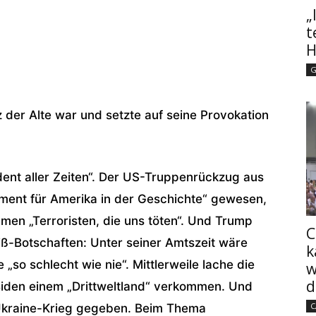
„
t
H
G
der Alte war und setzte auf seine Provokation
dent aller Zeiten“. Der US-Truppenrückzug aus
ment für Amerika in der Geschichte“ gewesen,
en „Terroristen, die uns töten“. Und Trump
C
ß-Botschaften: Unter seiner Amtszeit wäre
k
e „so schlecht wie nie“. Mittlerweile lache die
w
d
Biden einem „Drittweltland“ verkommen. Und
C
 Ukraine-Krieg gegeben. Beim Thema