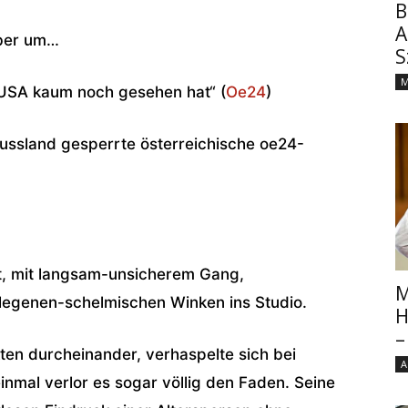
B
A
aber um…
S
M
e USA kaum noch gesehen hat“ (
Oe24
)
Russland gesperrte österreichische oe24-
at, mit langsam-unsicherem Gang,
M
legenen-schelmischen Winken ins Studio.
H
–
ten durcheinander, verhaspelte sich bei
A
nmal verlor es sogar völlig den Faden. Seine