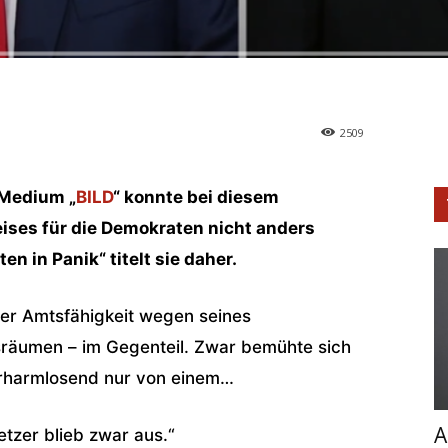
2509
-Medium „
BILD
“ konnte bei diesem
ises für die Demokraten nicht anders
en in Panik“ titelt sie daher.
ner Amtsfähigkeit wegen seines
usräumen – im Gegenteil. Zwar bemühte sich
rharmlosend nur von einem…
A
tzer blieb zwar aus.“