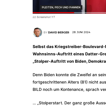
PLEITEN, PECH UND PANNEN
(c) Screenshot YT
28. JUNI 2024
BY
DAVID BERGER
Selbst das Kriegstreiber-Boulevard
Wahnsinns-Auftritt eines Datter-Gre
„Stolper-Auftritt von Biden, Demokrat
Denn Biden konnte die Zweifel an sei
fortgeschrittenen Alters (81) nicht a
BILD noch um Kontenance, sprach ve
… „Stolperstart. Der ganz große Ausse