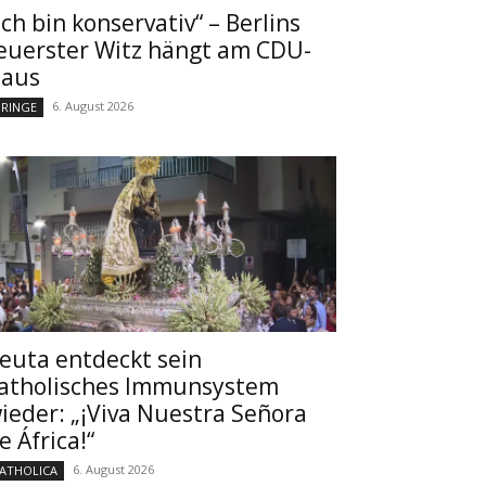
Ich bin konservativ“ – Berlins
euerster Witz hängt am CDU-
aus
6. August 2026
RINGE
euta entdeckt sein
atholisches Immunsystem
ieder: „¡Viva Nuestra Señora
e África!“
6. August 2026
ATHOLICA