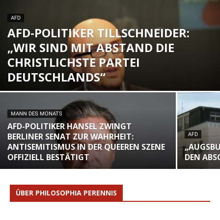
AFD
AFD-POLITIKER TILLSCHNEIDER:
„WIR SIND MIT ABSTAND DIE
CHRISTLICHSTE PARTEI
DEUTSCHLANDS“
MANN DES MONATS
AFD-POLITIKER HANSEL ZWINGT
BERLINER SENAT ZUR WAHRHEIT:
AFD
ANTISEMITISMUS IN DER QUEEREN SZENE
„AUGSBU
OFFIZIELL BESTÄTIGT
DEN ABS
ÜBER PHILOSOPHIA PERENNIS