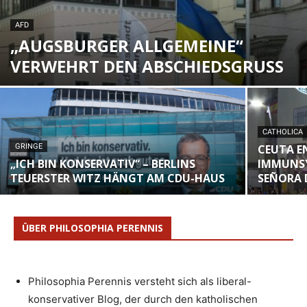
AFD
„AUGSBURGER ALLGEMEINE“
VERWEHRT DEN ABSCHIEDSGRUSS
CATHOLICA
GRINGE
CEUTA E
„ICH BIN KONSERVATIV“ – BERLINS
IMMUNSY
TEUERSTER WITZ HÄNGT AM CDU-HAUS
SEÑORA D
ÜBER PHILOSOPHIA PERENNIS
Philosophia Perennis versteht sich als liberal-
konservativer Blog, der durch den katholischen