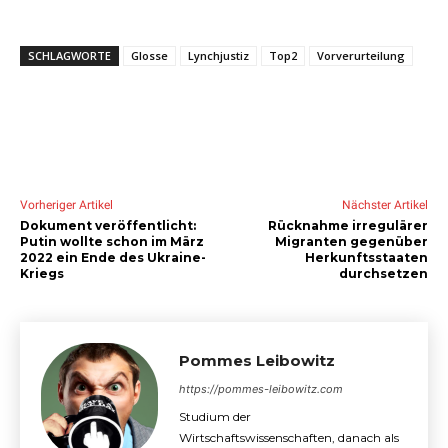
SCHLAGWORTE
Glosse
Lynchjustiz
Top2
Vorverurteilung
Vorheriger Artikel
Nächster Artikel
Dokument veröffentlicht:
Rücknahme irregulärer
Putin wollte schon im März
Migranten gegenüber
2022 ein Ende des Ukraine-
Herkunftsstaaten
Kriegs
durchsetzen
Pommes Leibowitz
https://pommes-leibowitz.com
Studium der
Wirtschaftswissenschaften, danach als