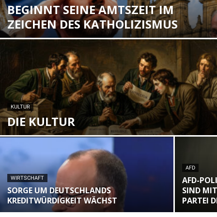
BEGINNT SEINE AMTSZEIT IM
ZEICHEN DES KATHOLIZISMUS
KULTUR
DIE KULTUR
AFD
WIRTSCHAFT
AFD-POLI
SORGE UM DEUTSCHLANDS
SIND MI
KREDITWÜRDIGKEIT WÄCHST
PARTEI 