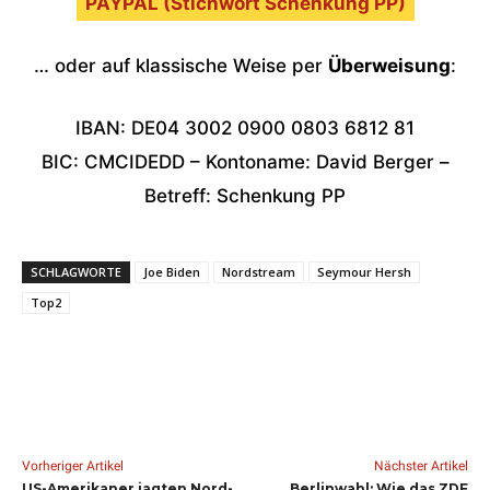
PAYPAL (Stichwort Schenkung PP)
… oder auf klassische Weise per
Überweisung
:
IBAN: DE04 3002 0900 0803 6812 81
BIC: CMCIDEDD – Kontoname: David Berger –
Betreff: Schenkung PP
SCHLAGWORTE
Joe Biden
Nordstream
Seymour Hersh
Top2
Vorheriger Artikel
Nächster Artikel
US-Amerikaner jagten Nord-
Berlinwahl: Wie das ZDF