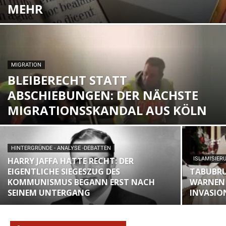
MEHR
MIGRATION
BLEIBERECHT STATT
ABSCHIEBUNGEN: DER NÄCHSTE
MIGRATIONSSKANDAL AUS KÖLN
HINTERGRÜNDE - ANALYSE -DEBATTEN
HARRY JAFFA HATTE RECHT: DER
ISLAMISIER
EIGENTLICHE SIEGESZUG DES
TABUBRU
KOMMUNISMUS BEGANN ERST NACH
WARNEN 
SEINEM UNTERGANG
INVASIO