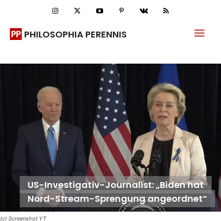
PHILOSOPHIA PERENNIS
US-Investigativ-Journalist: „Biden hat
Nord-Stream-Sprengung angeordnet“
(c) Screenshot YT