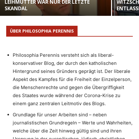
LEIHMUTTER WAR NUR DER LETZTE
WITZSCHE
SKANDAL
ENTLASS
ÜBER PHILOSOPHIA PERENNIS
Philosophia Perennis versteht sich als liberal-
konservativer Blog, der durch den katholischen
Hintergrund seines Gründers geprägt ist. Der liberale
Aspekt des Kampfes für die Freiheit der Einzelperson,
die Menschenrechte und gegen die Übergriffigkeit
des Staates wurde während der Corona-Krise zu
einem ganz zentralen Leitmotiv des Blogs.
Grundlage für unser Arbeiten sind – neben
journalistischen Grundregeln – Werte und Wahrheiten,
welche über die Zeit hinweg gültig sind und ihren
Ursprung in der europäischen, jüdisch-christlichen