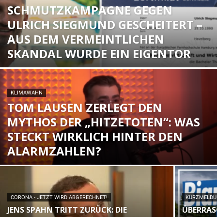
SCHMUTZKAMPAGNE GEGEN
ULRICH SIEGMUND GESCHEITERT –
AUS DEM VERMEINTLICHEN
SKANDAL WURDE EIN EIGENTOR
KLIMAWAHN
TOM LAUSEN ZERLEGT DEN
MYTHOS DER „HITZETOTEN“: WAS
STECKT WIRKLICH HINTER DEN
ALARMZAHLEN?
CORONA - JETZT WIRD ABGERECHNET!
KURZMELD
JENS SPAHN TRITT ZURÜCK: DIE
ÜBERRAS