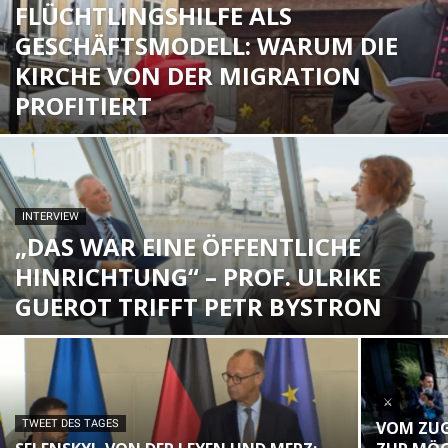
FLÜCHTLINGSHILFE ALS
GESCHÄFTSMODELL: WARUM DIE
KIRCHE VON DER MIGRATION
PROFITIERT
INTERVIEW
„DAS WAR EINE ÖFFENTLICHE
HINRICHTUNG“ – PROF. ULRIKE
GUEROT TRIFFT PETR BYSTRON
⚔
TWEET DES TAGES
VOM ZUG