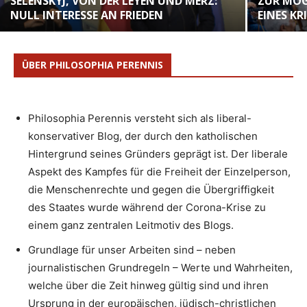
SELENSKYJ, VON DER LEYEN UND MERZ:
ZUR MÖG
NULL INTERESSE AN FRIEDEN
EINES KR
ÜBER PHILOSOPHIA PERENNIS
Philosophia Perennis versteht sich als liberal-
konservativer Blog, der durch den katholischen
Hintergrund seines Gründers geprägt ist. Der liberale
Aspekt des Kampfes für die Freiheit der Einzelperson,
die Menschenrechte und gegen die Übergriffigkeit
des Staates wurde während der Corona-Krise zu
einem ganz zentralen Leitmotiv des Blogs.
Grundlage für unser Arbeiten sind – neben
journalistischen Grundregeln – Werte und Wahrheiten,
welche über die Zeit hinweg gültig sind und ihren
Ursprung in der europäischen, jüdisch-christlichen