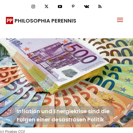
PHILOSOPHIA PERENNIS
Inflation und Energiekrise sind die
Folgen einer desaströsen Politik
(c) Pixabay CC0