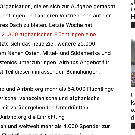
„
Organisation, die es sich zur Aufgabe gemacht
t
H
lüchtlingen und anderen Vertriebenen auf der
res Dach zu bieten. Letzte Woche hat
G
s
21.300 afghanischen Flüchtlingen eine
tzte sich das neue Ziel, weitere 20.000
 dem Nahen Osten, Mittel- und Südamerika und
tenlos unterzubringen. Airbnbs Angebot für
ist Teil dieser umfassenden Bemühungen.
bnb und Airbnb.org mehr als 54.000 Flüchtlinge
C
yrische, venezolanische und afghanische
k
er mit vorübergehenden Unterkünften
w
d
Airbnb.org die Einrichtung
n und weltweit mehr als 4.000 Spender zur
C