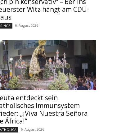
Ich bin konservativ“ – Berlins
euerster Witz hängt am CDU-
aus
6. August 2026
RINGE
euta entdeckt sein
atholisches Immunsystem
ieder: „¡Viva Nuestra Señora
e África!“
6. August 2026
ATHOLICA