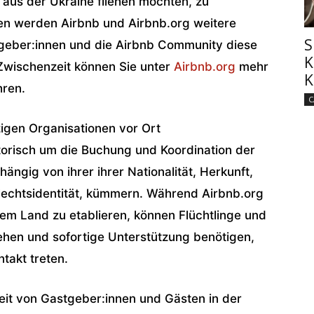
aus der Ukraine fliehen möchten, zu
en werden Airbnb und Airbnb.org weitere
S
tgeber:innen und die Airbnb Community diese
K
r Zwischenzeit können Sie unter
Airbnb.org
mehr
K
hren.
C
zigen Organisationen vor Ort
torisch um die Buchung und Koordination der
ängig von ihrer ihrer Nationalität, Herkunft,
lechtsidentität, kümmern. Während Airbnb.org
dem Land zu etablieren, können Flüchtlinge und
iehen und sofortige Unterstützung benötigen,
ntakt treten.
heit von Gastgeber:innen und Gästen in der