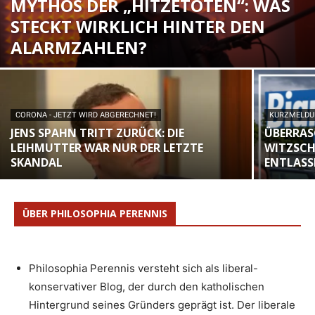
MYTHOS DER „HITZETOTEN“: WAS
STECKT WIRKLICH HINTER DEN
ALARMZAHLEN?
CORONA - JETZT WIRD ABGERECHNET!
KURZMELD
JENS SPAHN TRITT ZURÜCK: DIE
ÜBERRAS
LEIHMUTTER WAR NUR DER LETZTE
WITZSCHE
SKANDAL
ENTLASS
ÜBER PHILOSOPHIA PERENNIS
Philosophia Perennis versteht sich als liberal-
konservativer Blog, der durch den katholischen
Hintergrund seines Gründers geprägt ist. Der liberale