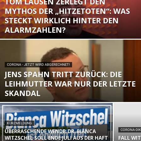
TOM LAUSEN ZERLEGT DEN
MYTHOS DER „HITZETOTEN“: WAS
STECKT WIRKLICH HINTER DEN
ALARMZAHLEN?
CORONA - JETZT WIRD ABGERECHNET!
JENS SPAHN TRITT ZURÜCK: DIE
LEIHMUTTER WAR NUR DER LETZTE
SKANDAL
KURZMELDUNG
ÜBERRASCHENDE WENDE: DR. BIANCA
CORONA-DI
WITZSCHEL SOLL ENDE JULI AUS DER HAFT
FALL WI