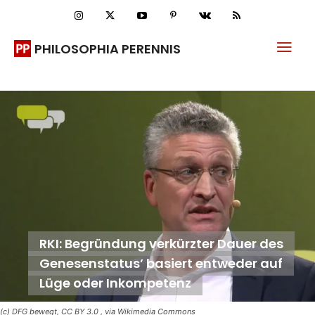
PHILOSOPHIA PERENNIS
RKI: Begründung verkürzter Dauer des
Genesenstatus’ basiert entweder auf
Lüge oder Inkompetenz
(c) DFG bewegt, CC BY 3.0
, via Wikimedia Commons