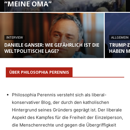
“MEINE OMA”
INTERVIEW
ALLGEMEIN
DANIELE GANSER: WIE GEFÄHRLICH IST DIE
TRUMP ZU
WELTPOLITISCHE LAGE?
ABEN MI
ÜBER PHILOSOPHIA PERENNIS
Philosophia Perennis versteht sich als liberal-
konservativer Blog, der durch den katholischen
Hintergrund seines Gründers geprägt ist. Der liberale
Aspekt des Kampfes für die Freiheit der Einzelperson,
die Menschenrechte und gegen die Übergriffigkeit