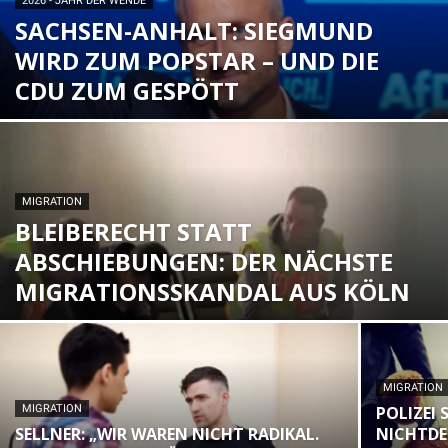
2026 - JAHR DER WENDE
SACHSEN-ANHALT: SIEGMUND
WIRD ZUM POPSTAR – UND DIE
CDU ZUM GESPÖTT
MIGRATION
BLEIBERECHT STATT
ABSCHIEBUNGEN: DER NÄCHSTE
MIGRATIONSSKANDAL AUS KÖLN
MIGRATION
MIGRATION
POLIZEI
SELLNER: „WIR WAREN NICHT RADIKAL.
NICHTDE