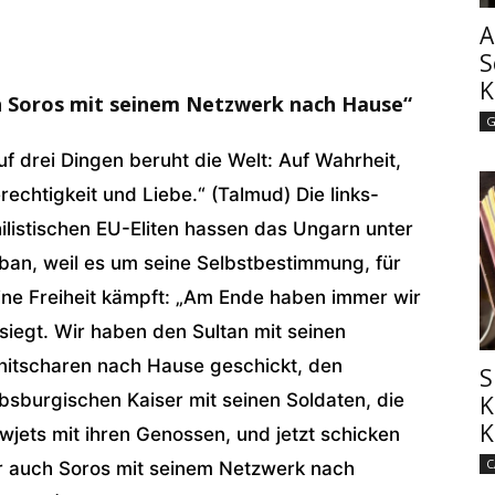
A
S
K
ch Soros mit seinem Netzwerk nach Hause“
G
uf drei Dingen beruht die Welt: Auf Wahrheit,
rechtigkeit und Liebe.“ (Talmud) Die links-
hilistischen EU-Eliten hassen das Ungarn unter
ban, weil es um seine Selbstbestimmung, für
ine Freiheit kämpft: „Am Ende haben immer wir
siegt. Wir haben den Sultan mit seinen
nitscharen nach Hause geschickt, den
S
bsburgischen Kaiser mit seinen Soldaten, die
K
K
wjets mit ihren Genossen, und jetzt schicken
C
r auch Soros mit seinem Netzwerk nach