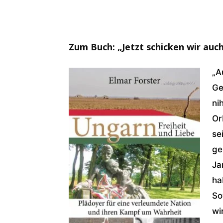
Zum Buch: „Jetzt schicken wir au
„A
Ge
ni
Or
se
ge
Ja
ha
So
wi