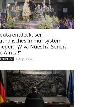
euta entdeckt sein
atholisches Immunsystem
ieder: „¡Viva Nuestra Señora
e África!“
6. August 2026
ATHOLICA