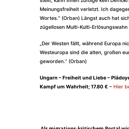
stellt, kann ihnen zufolge kein Demok
Meinungsfreiheit verletzt. Ich dagegen,
Wortes.“ (Orban) Längst auch hat sic
zügellosen Multi-Kulti-Erlösungswahn
„Der Westen fällt, während Europa ni
Westeuropa sind die alten, großen e
geworden.“ (Orban)
Ungarn – Freiheit und Liebe – Plädoy
Kampf um Wahrheit; 17.80 €
–
Hier b
Als migrations-kritischem Portal wi