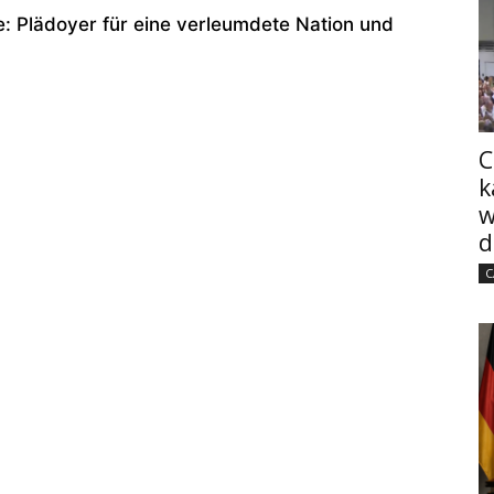
be: Plädoyer für eine verleumdete Nation und
C
k
w
d
C