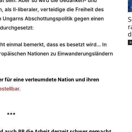
rat sein. Aber so wird die Gedanken- und
 als Il-liberaler, verteidige die Freiheit des
S
h Ungarns Abschottungspolitik gegen einen
r
 durchgesetzt:
d
M
cht einmal bemerkt, dass es besetzt wird… In
uropäischen Nationen zu Einwanderungsländern
er für eine verleumdete Nation und ihren
estellbar.
***
rd auch PP die Arbeit derzeit schwer gemacht.