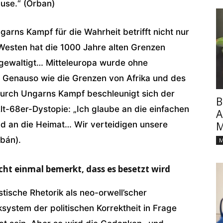
use.“ (Orban)
garns Kampf für die Wahrheit betrifft nicht nur
 Westen hat die 1000 Jahre alten Grenzen
gewaltigt… Mitteleuropa wurde ohne
 Genauso wie die Grenzen von Afrika und des
Durch Ungarns Kampf beschleunigt sich der
B
lt-68er-Dystopie: „Ich glaube an die einfachen
A
und an die Heimat… Wir verteidigen unsere
M
rbán).
M
cht einmal bemerkt, dass es besetzt wird
istische Rhetorik als neo-orwell’scher
ksystem der politischen Korrektheit in Frage