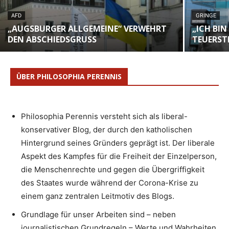
AFD
GRINGE
„AUGSBURGER ALLGEMEINE“ VERWEHRT
„ICH BIN
DEN ABSCHIEDSGRUSS
TEUERST
ÜBER PHILOSOPHIA PERENNIS
Philosophia Perennis versteht sich als liberal-
konservativer Blog, der durch den katholischen
Hintergrund seines Gründers geprägt ist. Der liberale
Aspekt des Kampfes für die Freiheit der Einzelperson,
die Menschenrechte und gegen die Übergriffigkeit
des Staates wurde während der Corona-Krise zu
einem ganz zentralen Leitmotiv des Blogs.
Grundlage für unser Arbeiten sind – neben
journalistischen Grundregeln – Werte und Wahrheiten,