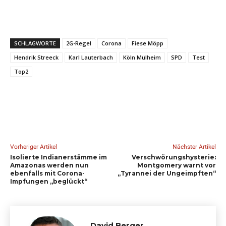
SCHLAGWORTE
2G-Regel
Corona
Fiese Möpp
Hendrik Streeck
Karl Lauterbach
Köln Mülheim
SPD
Test
Top2
Vorheriger Artikel
Nächster Artikel
Isolierte Indianerstämme im
Verschwörungshysterie:
Amazonas werden nun
Montgomery warnt vor
ebenfalls mit Corona-
„Tyrannei der Ungeimpften“
Impfungen „beglückt“
David Berger