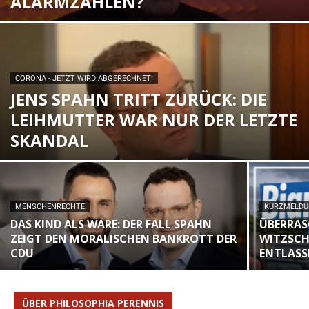
ALARMZAHLEN?
CORONA - JETZT WIRD ABGERECHNET!
JENS SPAHN TRITT ZURÜCK: DIE
LEIHMUTTER WAR NUR DER LETZTE
SKANDAL
MENSCHENRECHTE
KURZMELD
DAS KIND ALS WARE: DER FALL SPAHN
ÜBERRAS
ZEIGT DEN MORALISCHEN BANKROTT DER
WITZSCHE
CDU
ENTLASS
ÜBER PHILOSOPHIA PERENNIS