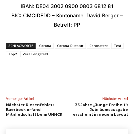
IBAN: DE04 3002 0900 0803 6812 81
BIC: CMCIDEDD – Kontoname: David Berger –
Betreff: PP
SCHLAGWORTE
Corona
Corona-Diktatur
Coronatest
Test
Top2
Vera Lengsfeld
Vorheriger Artikel
Nächster Artikel
Nächster Riesenfehler:
35 Jahre „Junge Freiheit“:
Baerbock erfand
Jubiläumsausgabe
Mitgliedschaft beim UNHCR
erscheint in neuem Layout