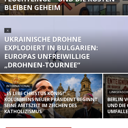
BLEIBEN GEHEIM
⚔
UKRAINISCHE DROHNE
EXPLODIERT IN BULGARIEN:
EUROPAS UNFREIWILLIGE
„DROHNEN-TOURNEE“
INTERNATIONAL
„ES LEBE CHRISTUS KÖNIG!“ –
LINKSFASC
KOLUMBIENS NEUER PRÄSIDENT BEGINNT
BERLIN 
SEINE AMTSZEIT IM ZEICHEN DES
UND DIE
KATHOLIZISMUS
UMFALL