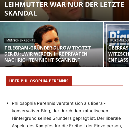
LEIHMUTTER WAR NUR DER LETZTE
SKANDAL
MENSCHENRECHTE
KURZMELD
TELEGRAM-GRÜNDER DUROW TROTZT
ÜBERRAS
DER EU: „WIR WERDEN IHRE PRIVATEN
WITZSCHE
NACHRICHTEN NICHT SCANNEN“
ENTLASS
ÜBER PHILOSOPHIA PERENNIS
Philosophia Perennis versteht sich als liberal-
konservativer Blog, der durch den katholischen
Hintergrund seines Gründers geprägt ist. Der liberale
Aspekt des Kampfes für die Freiheit der Einzelperson,