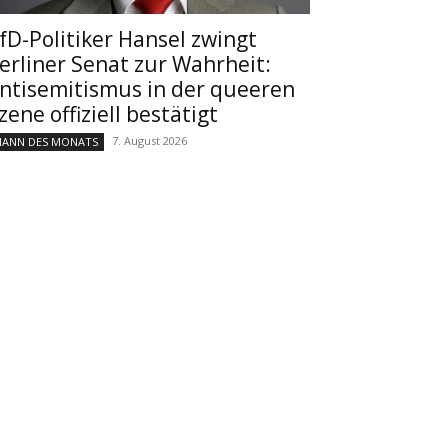
fD-Politiker Hansel zwingt
erliner Senat zur Wahrheit:
ntisemitismus in der queeren
zene offiziell bestätigt
7. August 2026
ANN DES MONATS