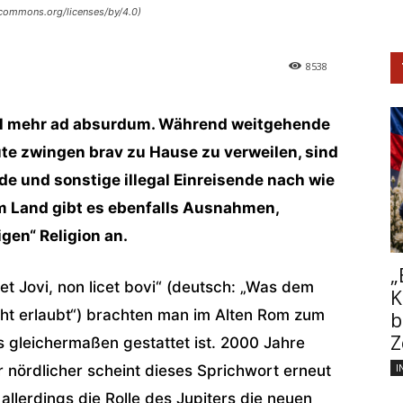
ecommons.org/licenses/by/4.0)
8538
 mehr ad absurdum. Während weitgehende
te zwingen brav zu Hause zu verweilen, sind
 und sonstige illegal Einreisende nach wie
im Land gibt es ebenfalls Ausnahmen,
gen“ Religion an.
„
et Jovi, non licet bovi“ (deutsch: „Was dem
K
icht erlaubt“) brachten man im Alten Rom zum
b
Z
s gleichermaßen gestattet ist. 2000 Jahre
I
 nördlicher scheint dieses Sprichwort erneut
allerdings die Rolle des Jupiters die neuen