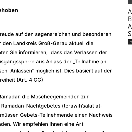
gehoben
A
B
A
S
 Freude auf den segensreichen und besonderen
M
ür den Landkreis Groß-Gerau aktuell die
ten Sie informieren, dass das Verlassen der
sgangssperre aus Anlass der „Teilnahme an
en Anlässen“ möglich ist. Dies basiert auf der
eiheit (Art. 4 GG)
m Ramadan die Moscheegemeinden zur
en Ramadan-Nachtgebetes (terāwīh’salāt at-
gs müssen Gebets-Teilnehmende einen Nachweis
finden. Wir empfehlen Ihnen eine Art