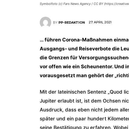
Symbolfoto (c) Fars News Agency / CC BY (https://creativ
27. APRIL 2021
BY
PP-REDAKTION
… führen Corona-Maßnahmen einmal
Ausgangs- und Reiseverbote die Leu
die Grenzen für Versorgungssuchende
vor offen wie ein Scheunentor. Und 
vorausgesetzt man gehört der „richti
Mit der lateinischen Sentenz „Quod lic
Jupiter erlaubt ist, ist dem Ochsen n
Ausdruck, dass eben nicht jedem alle
später und ein paar hundert Kilometer
seine Bestätigung zu erfahren. Wobei 