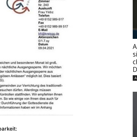
A
s
c
D
A
arkeit: