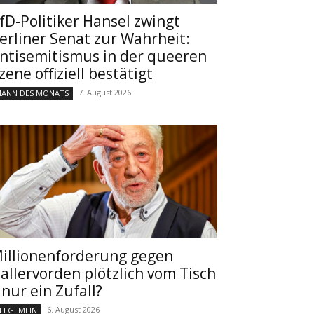
fD-Politiker Hansel zwingt
erliner Senat zur Wahrheit:
ntisemitismus in der queeren
zene offiziell bestätigt
7. August 2026
ANN DES MONATS
illionenforderung gegen
allervorden plötzlich vom Tisch
 nur ein Zufall?
6. August 2026
LLGEMEIN