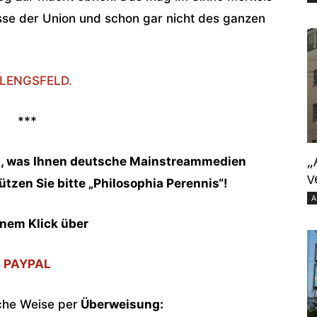
resse der Union und schon gar nicht des ganzen
LENGSFELD.
***
„
en, was Ihnen deutsche Mainstreammedien
v
zen Sie bitte „Philosophia Perennis“!
A
inem Klick über
PAYPAL
che Weise per
Überweisung: