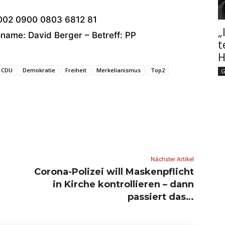
002 0900 0803 6812 81
„
ame: David Berger – Betreff: PP
t
H
CDU
Demokratie
Freiheit
Merkelianismus
Top2
G
Nächster Artikel
Corona-Polizei will Maskenpflicht
in Kirche kontrollieren – dann
passiert das…