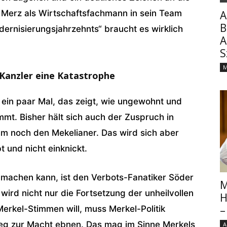
 Merz als Wirtschaftsfachmann in sein Team
A
B
dernisierungsjahrzehnts“ braucht es wirklich
A
S
M
 Kanzler eine Katastrophe
 ein paar Mal, das zeigt, wie ungewohnt und
immt. Bisher hält sich auch der Zuspruch in
hm noch den Mekelianer. Das wird sich aber
t und nicht einknickt.
t machen kann, ist den Verbots-Fanatiker Söder
M
ird nicht nur die Fortsetzung der unheilvollen
H
–
erkel-Stimmen will, muss Merkel-Politik
g zur Macht ebnen. Das mag im Sinne Merkels
A