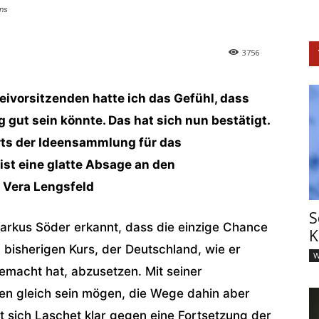
ns
3756
ivorsitzenden hatte ich das Gefühl, dass
 gut sein könnte. Das hat sich nun bestätigt.
arts der Ideensammlung für das
t eine glatte Absage an den
 Vera Lengsfeld
S
arkus Söder erkannt, dass die einzige Chance
K
m bisherigen Kurs, der Deutschland, wie er
W
 gemacht hat, abzusetzen. Mit seiner
eien gleich sein mögen, die Wege dahin aber
rt sich Laschet klar gegen eine Fortsetzung der