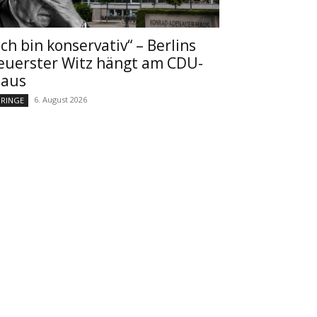
Ich bin konservativ“ – Berlins
euerster Witz hängt am CDU-
aus
6. August 2026
RINGE