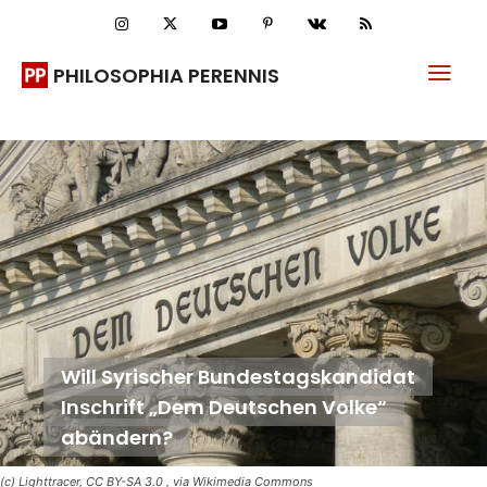
PHILOSOPHIA PERENNIS
Will Syrischer Bundestagskandidat
Inschrift „Dem Deutschen Volke“
abändern?
(c) Lighttracer, CC BY-SA 3.0
, via Wikimedia Commons