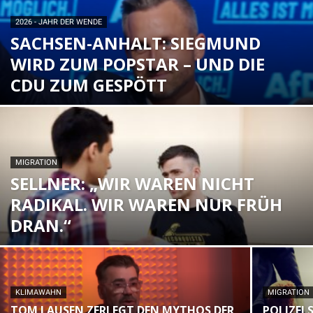
2026 - JAHR DER WENDE
SACHSEN-ANHALT: SIEGMUND
WIRD ZUM POPSTAR – UND DIE
CDU ZUM GESPÖTT
MIGRATION
SELLNER: „WIR WAREN NICHT
RADIKAL. WIR WAREN NUR FRÜH
DRAN.“
KLIMAWAHN
MIGRATION
TOM LAUSEN ZERLEGT DEN MYTHOS DER
POLIZEI