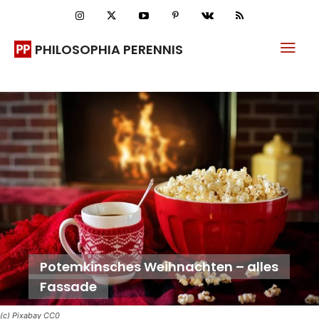
PHILOSOPHIA PERENNIS
Potemkinsches Weihnachten – alles
Fassade
(c) Pixabay CC0