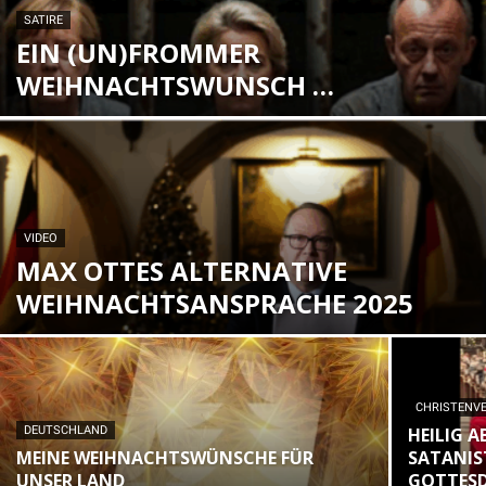
SATIRE
EIN (UN)FROMMER
WEIHNACHTSWUNSCH …
VIDEO
MAX OTTES ALTERNATIVE
WEIHNACHTSANSPRACHE 2025
CHRISTENV
DEUTSCHLAND
HEILIG 
MEINE WEIHNACHTSWÜNSCHE FÜR
SATANIS
UNSER LAND
GOTTESD