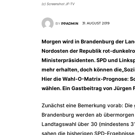
(c) Screenshot JF-TV
31. AUGUST 2019
BY
PPADMIN
Morgen wird in Brandenburg der Land
Nordosten der Republik rot-dunkelro
Ministerpräsidenten. SPD und Links
mehr erhalten, doch können die„Soz
Hier die Wahl-O-Matrix-Prognose: 
wählen. Ein Gastbeitrag von Jürgen F
Zunächst eine Bemerkung vorab: Die 
Brandenburg werden ab übermorgen vor
Landtagswahl über 30 (mindestens 31,
sahen die bisherigen SPD-Ergebnisse