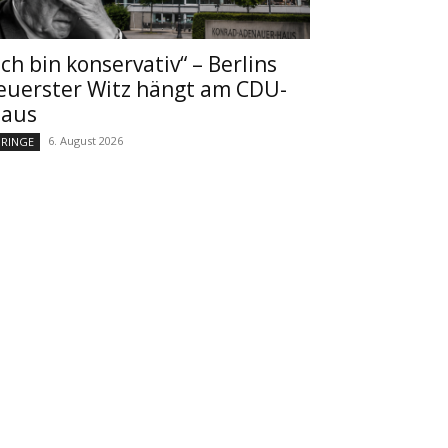
Ich bin konservativ“ – Berlins
euerster Witz hängt am CDU-
aus
6. August 2026
RINGE