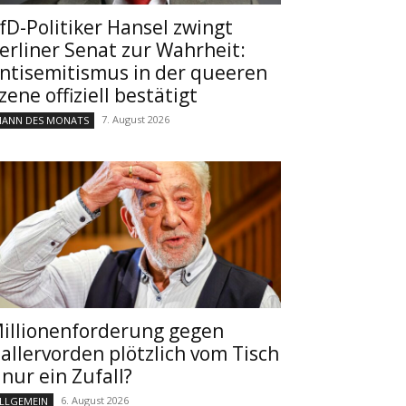
fD-Politiker Hansel zwingt
erliner Senat zur Wahrheit:
ntisemitismus in der queeren
zene offiziell bestätigt
7. August 2026
ANN DES MONATS
illionenforderung gegen
allervorden plötzlich vom Tisch
 nur ein Zufall?
6. August 2026
LLGEMEIN