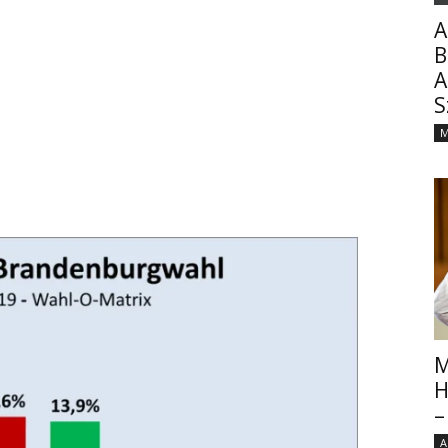
A
B
A
S
M
M
H
–
A