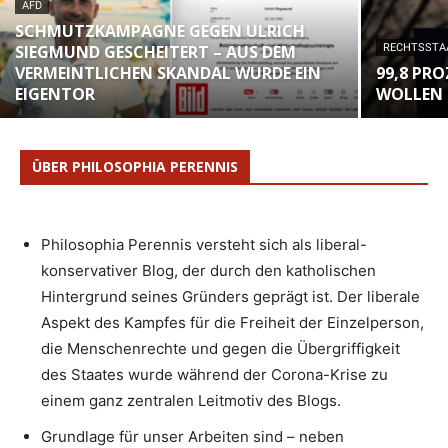
AFD
SCHMUTZKAMPAGNE GEGEN ULRICH
SIEGMUND GESCHEITERT – AUS DEM
RECHTSSTA
VERMEINTLICHEN SKANDAL WURDE EIN
99,8 PR
EIGENTOR
WOLLEN 
ÜBER PHILOSOPHIA PERENNIS
Philosophia Perennis versteht sich als liberal-
konservativer Blog, der durch den katholischen
Hintergrund seines Gründers geprägt ist. Der liberale
Aspekt des Kampfes für die Freiheit der Einzelperson,
die Menschenrechte und gegen die Übergriffigkeit
des Staates wurde während der Corona-Krise zu
einem ganz zentralen Leitmotiv des Blogs.
Grundlage für unser Arbeiten sind – neben