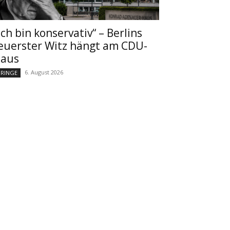
Ich bin konservativ“ – Berlins
euerster Witz hängt am CDU-
aus
6. August 2026
RINGE