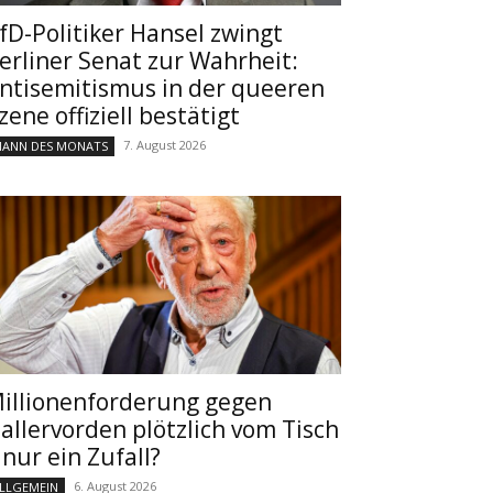
fD-Politiker Hansel zwingt
erliner Senat zur Wahrheit:
ntisemitismus in der queeren
zene offiziell bestätigt
7. August 2026
ANN DES MONATS
illionenforderung gegen
allervorden plötzlich vom Tisch
 nur ein Zufall?
6. August 2026
LLGEMEIN