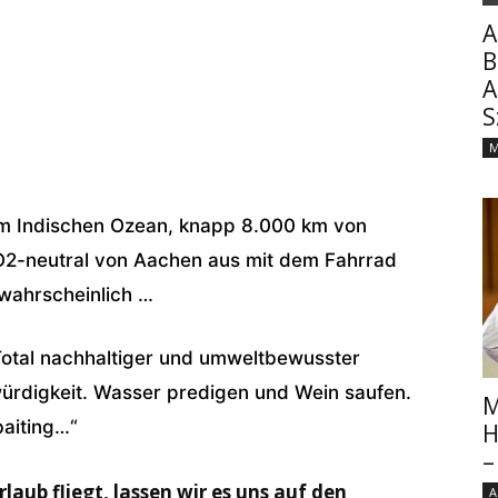
A
y. Ich nenne ihn Mr. Schildkröte. Der Urlaub ist der
B
gar trotzdem ein Video dieses Wochenende ? und ich
A
chen. Aber erst noch ein paar Tage hier genießen ?
S
Aug 12, 2018 at 7:04am PDT
M
 im Indischen Ozean, knapp 8.000 km von
CO2-neutral von Aachen aus mit dem Fahrrad
nwahrscheinlich …
Total nachhaltiger und umweltbewusster
ürdigkeit. Wasser predigen und Wein saufen.
M
baiting…“
H
–
laub fliegt, lassen wir es uns auf den
A