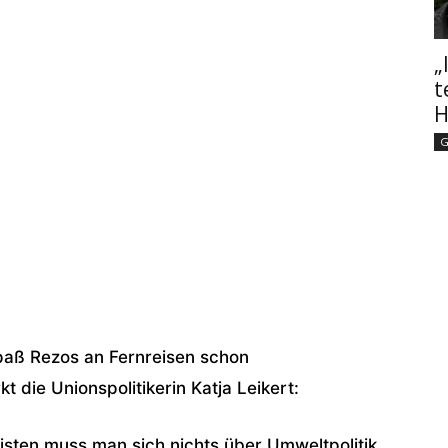
„
t
H
G
paß Rezos an Fernreisen schon
die Unionspolitikerin Katja Leikert:
sten muss man sich nichts über Umweltpolitik