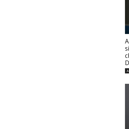
A
s
c
D
A
post on Instagram