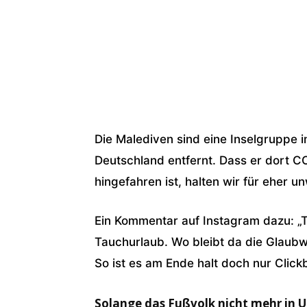
Hier tauche ich im Riff bei meinem neuen Budd
Shit und tut mir so unfassbar gut ☺️ Gab so
freue mich auch drauf, wieder Videos zu ma
Rezo
Die Malediven sind eine Inselgruppe
Deutschland entfernt. Dass er dort 
hingefahren ist, halten wir für eher u
Ein Kommentar auf Instagram dazu: „
Tauchurlaub. Wo bleibt da die Glaubw
So ist es am Ende halt doch nur Click
Solange das Fußvolk nicht mehr in Ur