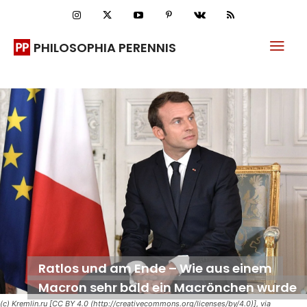
PHILOSOPHIA PERENNIS
Ratlos und am Ende – Wie aus einem
Macron sehr bald ein Macrönchen wurde
(c) Kremlin.ru [CC BY 4.0 (http://creativecommons.org/licenses/by/4.0)], via