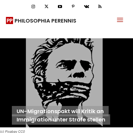
PHILOSOPHIA PERENNIS
UN-Migrationspakt will Kritik an
Immigration unter Strafe stellen
(c) Pixabay CC0