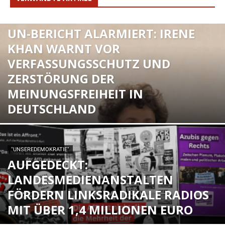
MEINUNGSFREIHEIT & ZENSUR
UN-BERICHT ALARMIERT: IRENE
KHAN WARNT VOR
VERFASSUNGSSCHUTZ UND
ZERSTÖRUNG DER
MEINUNGSFREIHEIT IN
DEUTSCHLAND
"UNSEREDEMOKRATIE"
AUFGEDECKT:
LANDESMEDIENANSTALTEN
FÖRDERN LINKSRADIKALE RADIOS
MIT ÜBER 1,4 MILLIONEN EURO