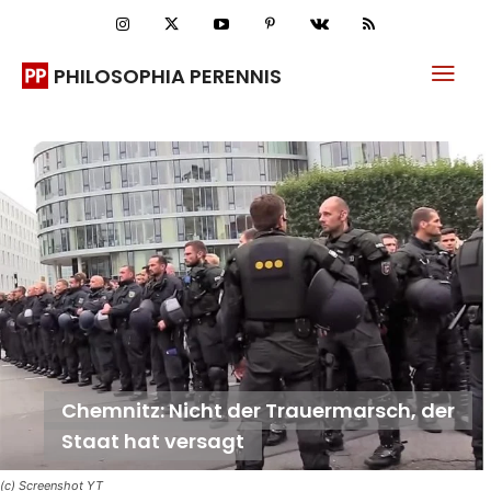
PHILOSOPHIA PERENNIS
Chemnitz: Nicht der Trauermarsch, der
Staat hat versagt
(c) Screenshot YT