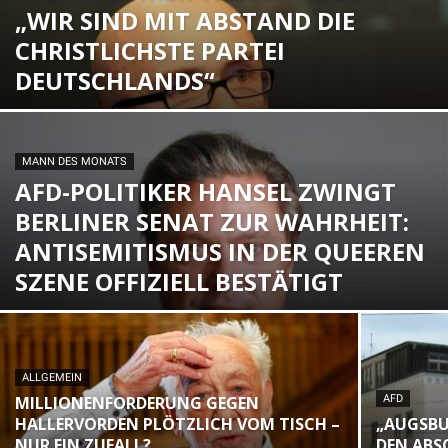
„WIR SIND MIT ABSTAND DIE
CHRISTLICHSTE PARTEI
DEUTSCHLANDS“
MANN DES MONATS
AFD-POLITIKER HANSEL ZWINGT
BERLINER SENAT ZUR WAHRHEIT:
ANTISEMITISMUS IN DER QUEEREN
SZENE OFFIZIELL BESTÄTIGT
ALLGEMEIN
MILLIONENFORDERUNG GEGEN
AFD
HALLERVORDEN PLÖTZLICH VOM TISCH –
„AUGSBU
NUR EIN ZUFALL?
DEN ABS