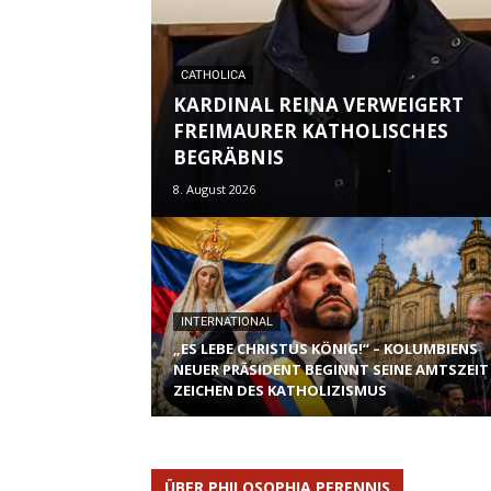
CATHOLICA
KARDINAL REINA VERWEIGERT
FREIMAURER KATHOLISCHES
BEGRÄBNIS
8. August 2026
INTERNATIONAL
„ES LEBE CHRISTUS KÖNIG!“ – KOLUMBIENS
NEUER PRÄSIDENT BEGINNT SEINE AMTSZEIT
ZEICHEN DES KATHOLIZISMUS
ÜBER PHILOSOPHIA PERENNIS