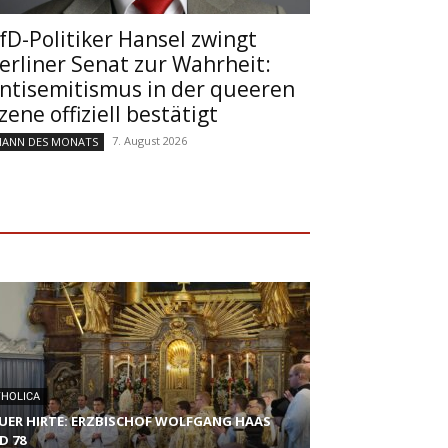
fD-Politiker Hansel zwingt
erliner Senat zur Wahrheit:
ntisemitismus in der queeren
zene offiziell bestätigt
7. August 2026
ANN DES MONATS
THOLICA
UER HIRTE: ERZBISCHOF WOLFGANG HAAS
D 78