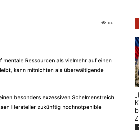
166
uf mentale Ressourcen als vielmehr auf einen
eibt, kann mitnichten als überwältigende
„
zt einen besonders exzessiven Schelmenstreich
K
en Hersteller zukünftig hochnotpenible
b
Z
I