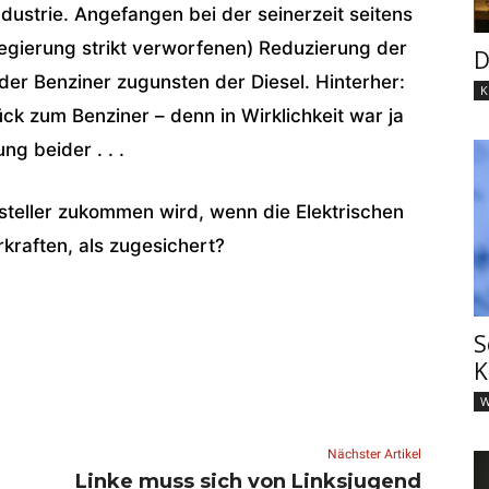
dustrie. Angefangen bei der seinerzeit seitens
egierung strikt verworfenen) Reduzierung der
D
er Benziner zugunsten der Diesel. Hinterher:
K
 zum Benziner – denn in Wirklichkeit war ja
ng beider . . .
rsteller zukommen wird, wenn die Elektrischen
rkraften, als zugesichert?
S
K
W
Nächster Artikel
Linke muss sich von Linksjugend