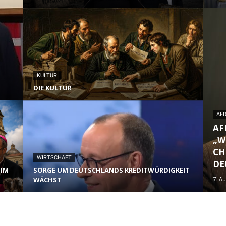
KULTUR
DIE KULTUR
AF
AF
„W
CH
WIRTSCHAFT
DE
 IM
SORGE UM DEUTSCHLANDS KREDITWÜRDIGKEIT
WÄCHST
7. A