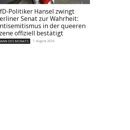
fD-Politiker Hansel zwingt
erliner Senat zur Wahrheit:
ntisemitismus in der queeren
zene offiziell bestätigt
7. August 2026
ANN DES MONATS