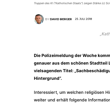
Truppen des KI ("Katholischen Staats") zeigen Stärke (c) S
25. JULI 2018
BY
DAVID BERGER
„Kat
Die Polizeimeldung der Woche kommt 
genauer aus dem schönen Stadtteil L
vielsagenden Titel: „Sachbeschädig
Hintergrund“.
Interessiert, um welchen religiösen H
weiter und erhält folgende Informatio