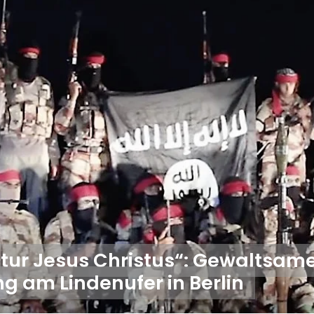
etur Jesus Christus“: Gewaltsam
 am Lindenufer in Berlin