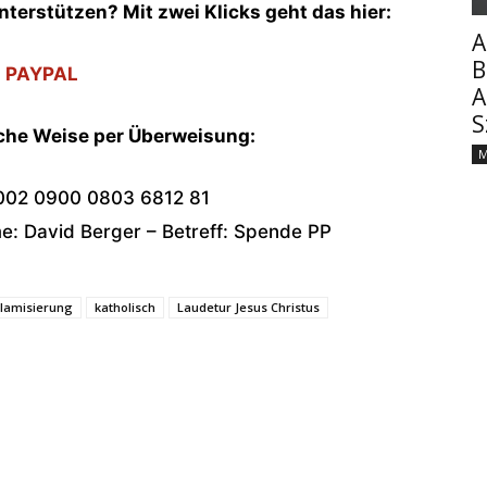
nterstützen? Mit zwei Klicks geht das hier:
A
B
PAYPAL
A
S
sche Weise per Überweisung:
M
002 0900 0803 6812 81
: David Berger – Betreff: Spende PP
slamisierung
katholisch
Laudetur Jesus Christus