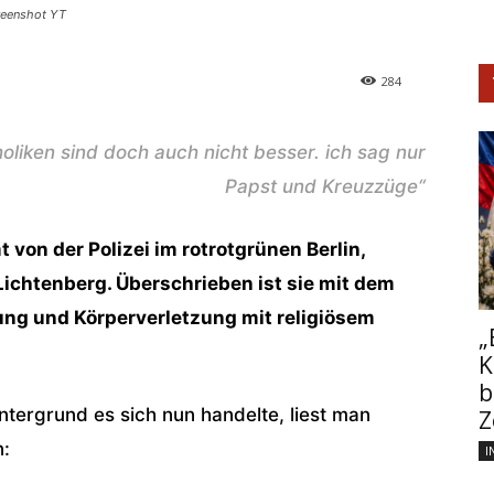
creenshot YT
284
holiken sind doch auch nicht besser. ich sag nur
Papst und Kreuzzüge“
von der Polizei im rotrotgrünen Berlin,
ichtenberg. Überschrieben ist sie mit dem
ung und Körperverletzung mit religiösem
„
K
b
intergrund es sich nun handelte, liest man
Z
n:
I