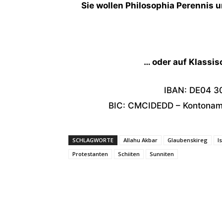
Sie wollen Philosophia Perennis u
… oder auf Klassi
IBAN: DE04 3
BIC: CMCIDEDD – Kontoname
SCHLAGWORTE
Allahu Akbar
Glaubenskireg
I
Protestanten
Schiiten
Sunniten