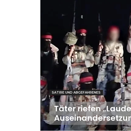
SATIRE UND ABGEFAHRENES
Täter riefen „Laud
Auseinandersetzung