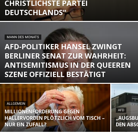
CHRISTLICHSTE PARTEI
DEUTSCHLANDS“
MANN DES MONATS
AFD-POLITIKER HANSEL ZWINGT
BERLINER SENAT ZUR WAHRHEIT:
ANTISEMITISMUS IN DER QUEEREN
SZENE OFFIZIELL BESTÄTIGT
ALLGEMEIN
MILLIONENFORDERUNG GEGEN
AFD
HALLERVORDEN PLÖTZLICH VOM TISCH –
„AUGSBU
NUR EIN ZUFALL?
DEN ABS