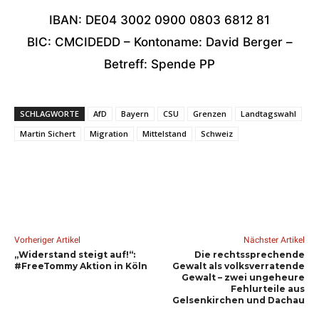
IBAN: DE04 3002 0900 0803 6812 81
BIC: CMCIDEDD – Kontoname: David Berger –
Betreff: Spende PP
SCHLAGWORTE
AfD
Bayern
CSU
Grenzen
Landtagswahl
Martin Sichert
Migration
Mittelstand
Schweiz
Vorheriger Artikel
Nächster Artikel
„Widerstand steigt auf!“:
Die rechtssprechende
#FreeTommy Aktion in Köln
Gewalt als volksverratende
Gewalt – zwei ungeheure
Fehlurteile aus
Gelsenkirchen und Dachau