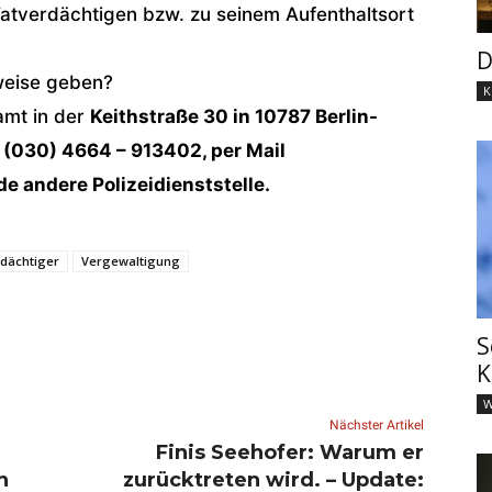
atverdächtigen bzw. zu seinem Aufenthaltsort
D
weise geben?
K
amt in der
Keithstraße 30 in 10787 Berlin-
 (030) 4664 – 913402, per Mail
de andere Polizeidienststelle.
dächtiger
Vergewaltigung
S
K
W
Nächster Artikel
Finis Seehofer: Warum er
n
zurücktreten wird. – Update: