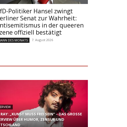
fD-Politiker Hansel zwingt
erliner Senat zur Wahrheit:
ntisemitismus in der queeren
zene offiziell bestätigt
7. August 2026
ANN DES MONATS
ERVIEW
 RAY: „KUNST MUSS FREI SEIN“ – DAS GROSSE I
RVIEW ÜBER HUMOR, ZENSUR UND D
TSCHLAND