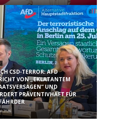
D
CH CSD-TERROR: AFD
RICHT VON „EKLATANTEM
AATSVERSAGEN“ UND
RDERT PRÄVENTIVHAFT FÜR
FÄHRDER
uli 2026