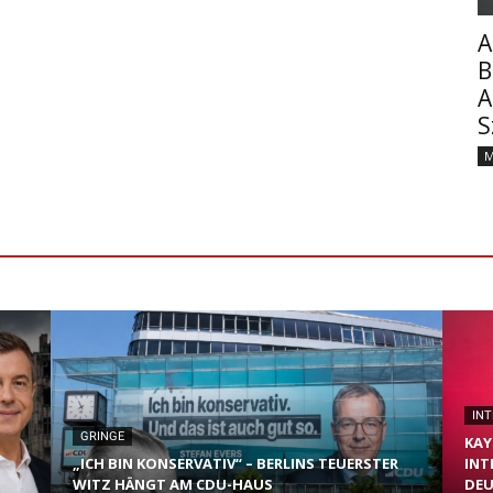
A
B
A
S
M
INT
GRINGE
KAY
„ICH BIN KONSERVATIV“ – BERLINS TEUERSTER
NTE
WITZ HÄNGT AM CDU-HAUS
EU