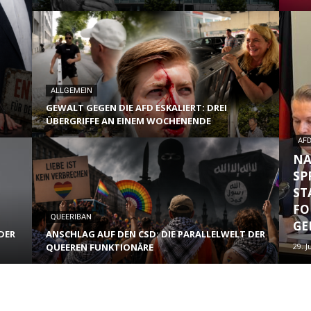
ALLGEMEIN
GEWALT GEGEN DIE AFD ESKALIERT: DREI
ÜBERGRIFFE AN EINEM WOCHENENDE
AF
NA
SP
ST
FO
QUEERIBAN
GE
DER
ANSCHLAG AUF DEN CSD: DIE PARALLELWELT DER
QUEEREN FUNKTIONÄRE
29. J