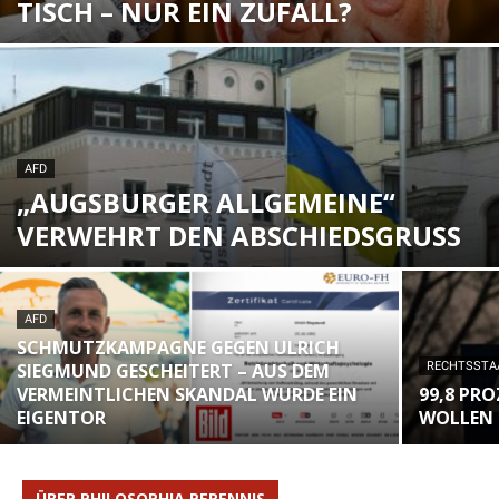
TISCH – NUR EIN ZUFALL?
AFD
„AUGSBURGER ALLGEMEINE“
VERWEHRT DEN ABSCHIEDSGRUSS
AFD
SCHMUTZKAMPAGNE GEGEN ULRICH
SIEGMUND GESCHEITERT – AUS DEM
RECHTSSTA
VERMEINTLICHEN SKANDAL WURDE EIN
99,8 PR
EIGENTOR
WOLLEN 
ÜBER PHILOSOPHIA PERENNIS