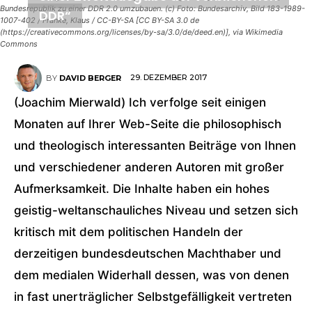
Bundesrepublik zu einer DDR 2.0 umzubauen. (c) Foto: Bundesarchiv, Bild 183-1989-
DDR“
1007-402 / Franke, Klaus / CC-BY-SA [CC BY-SA 3.0 de
(https://creativecommons.org/licenses/by-sa/3.0/de/deed.en)], via Wikimedia
Commons
29. DEZEMBER 2017
BY
DAVID BERGER
(Joachim Mierwald) Ich verfolge seit einigen
Monaten auf Ihrer Web-Seite die philosophisch
und theologisch interessanten Beiträge von Ihnen
und verschiedener anderen Autoren mit großer
Aufmerksamkeit. Die Inhalte haben ein hohes
geistig-weltanschauliches Niveau und setzen sich
kritisch mit dem politischen Handeln der
derzeitigen bundesdeutschen Machthaber und
dem medialen Widerhall dessen, was von denen
in fast unerträglicher Selbstgefälligkeit vertreten