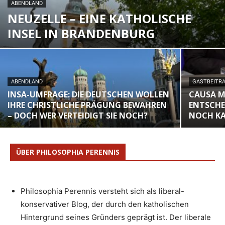
ABENDLAND
NEUZELLE – EINE KATHOLISCHE
INSEL IN BRANDENBURG
ABENDLAND
GASTBEITR
INSA-UMFRAGE: DIE DEUTSCHEN WOLLEN
CAUSA M
IHRE CHRISTLICHE PRÄGUNG BEWAHREN
ENTSCHE
– DOCH WER VERTEIDIGT SIE NOCH?
NOCH KA
ÜBER PHILOSOPHIA PERENNIS
Philosophia Perennis versteht sich als liberal-
konservativer Blog, der durch den katholischen
Hintergrund seines Gründers geprägt ist. Der liberale