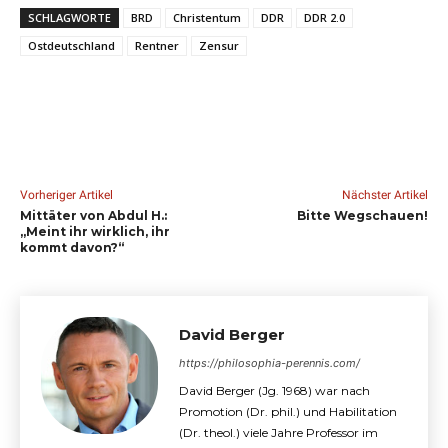
SCHLAGWORTE
BRD
Christentum
DDR
DDR 2.0
Ostdeutschland
Rentner
Zensur
Vorheriger Artikel
Nächster Artikel
Mittäter von Abdul H.:
Bitte Wegschauen!
„Meint ihr wirklich, ihr
kommt davon?“
David Berger
https://philosophia-perennis.com/
David Berger (Jg. 1968) war nach
Promotion (Dr. phil.) und Habilitation
(Dr. theol.) viele Jahre Professor im