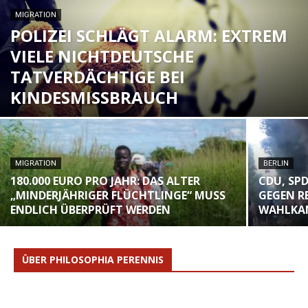
MIGRATION
POLIZEI SCHLÄGT ALARM: EXTREM
VIELE NICHTDEUTSCHE
TATVERDÄCHTIGE BEI
KINDESMISSBRAUCH
MIGRATION
BERLIN
180.000 EURO PRO JAHR: DAS ALTER
CDU, SP
„MINDERJÄHRIGER FLÜCHTLINGE“ MUSS
GEGEN R
ENDLICH ÜBERPRÜFT WERDEN
WAHLKA
ÜBER PHILOSOPHIA PERENNIS