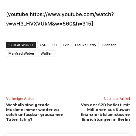
[youtube https://www.youtube.com/watch?
v=wH3_HVXVUkM&w=560&h=315]
SCHLAGWORTE
CSU
EU
EVP
Frauke Petry
Grenzen
Manfred Weber
Waffen
Vorheriger Artikel
Nächster Artikel
Weshalb sind gerade
Von der SPD hofiert, mit
Muslime immer wieder zu
Millionen aus Kuwait
solch unfassbar grausamen
finanziert: Islamistische
Taten fähig?
Einrichtungen in Berlin