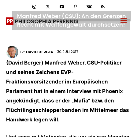
Manfred Weber (CSU): An den Grenzen
PHILOSOPHIA PERENNIS
Recht mit Waffengewalt durchsetzen!
30. JULI 2017
BY
DAVID BERGER
(David Berger) Manfred Weber, CSU-Politiker
und seines Zeichens EVP-
Fraktionsvorsitzender im Europäischen
Parlament hat in einem Interview mit Phoenix
angekündigt, dass er der „Mafia“ bzw. den
Flüchtlingsschlepperbanden im Mittelmeer das
Handwerk legen will.