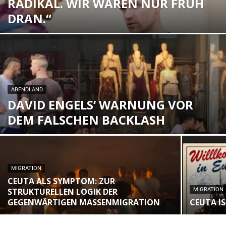
RADIKAL. WIR WAREN NUR FRÜH
DRAN.“
ABENDLAND
DAVID ENGELS‘ WARNUNG VOR
DEM FALSCHEN BACKLASH
MIGRATION
CEUTA ALS SYMPTOM: ZUR
STRUKTURELLEN LOGIK DER
MIGRATION
GEGENWÄRTIGEN MASSENMIGRATION
CEUTA I